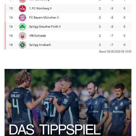
15
1.FC Nürnberg II
2
-3
0
16
FC Bayern München II
2
-3
0
16
SpVgg Greuther Fürth II
2
-3
0
18
VfB Eichstätt
2
-7
0
18
SpVgg Ansbach
2
-7
0
Stand: 06.08.2026 06:10:00