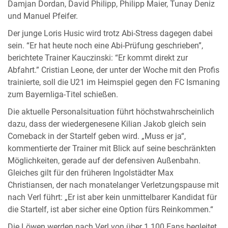
Damjan Dordan, David Philipp, Philipp Maier, Tunay Deniz
und Manuel Pfeifer.
Der junge Loris Husic wird trotz Abi-Stress dagegen dabei
sein. “Er hat heute noch eine Abi-Prüfung geschrieben”,
berichtete Trainer Kauczinski: “Er kommt direkt zur
Abfahrt.” Cristian Leone, der unter der Woche mit den Profis
trainierte, soll die U21 im Heimspiel gegen den FC Ismaning
zum Bayernliga-Titel schießen.
Die aktuelle Personalsituation führt höchstwahrscheinlich
dazu, dass der wiedergenesene Kilian Jakob gleich sein
Comeback in der Startelf geben wird. „Muss er ja“,
kommentierte der Trainer mit Blick auf seine beschränkten
Möglichkeiten, gerade auf der defensiven Außenbahn.
Gleiches gilt für den früheren Ingolstädter Max
Christiansen, der nach monatelanger Verletzungspause mit
nach Verl führt: „Er ist aber kein unmittelbarer Kandidat für
die Startelf, ist aber sicher eine Option fürs Reinkommen.“
Die Löwen werden nach Verl von über 1.100 Fans begleitet