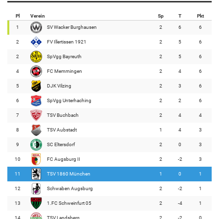
Pl
Verein
Sp
T
Pkt
1
SV Wacker Burghausen
2
6
6
2
FV Illertissen 1921
2
5
6
2
SpVgg Bayreuth
2
5
6
4
FC Memmingen
2
4
6
5
DJK Vilzing
2
3
6
6
SpVgg Unterhaching
2
2
6
7
TSV Buchbach
2
4
4
8
TSV Aubstadt
1
4
3
9
SC Eltersdorf
2
0
3
10
FC Augsburg II
2
-2
3
11
TSV 1860 München
1
0
1
12
Schwaben Augsburg
2
-2
1
13
1.FC Schweinfurt 05
2
-4
1
14
TSV Landsberg
2
-2
0