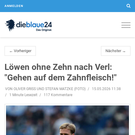
ANMELDEN
Togg
navig
← Vorheriger
Nächster →
Löwen ohne Zehn nach Verl:
"Gehen auf dem Zahnfleisch!"
VON OLIVER GRISS UND STEFAN MATZKE (FOTO)
15.05.2026 11:38
1 Minute Lesezeit
117 Kommentare