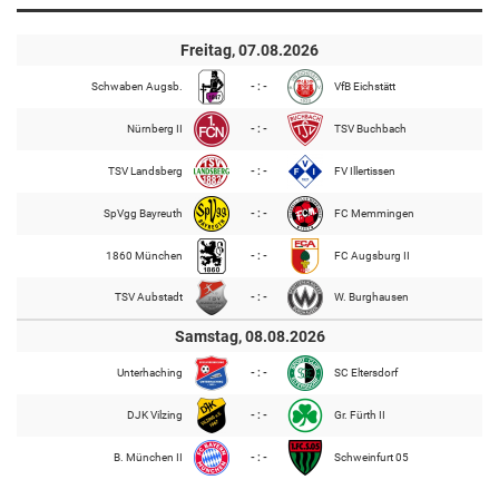
Freitag, 07.08.2026
Schwaben Augsb.
- : -
VfB Eichstätt
Nürnberg II
- : -
TSV Buchbach
TSV Landsberg
- : -
FV Illertissen
SpVgg Bayreuth
- : -
FC Memmingen
1860 München
- : -
FC Augsburg II
TSV Aubstadt
- : -
W. Burghausen
Samstag, 08.08.2026
Unterhaching
- : -
SC Eltersdorf
DJK Vilzing
- : -
Gr. Fürth II
B. München II
- : -
Schweinfurt 05