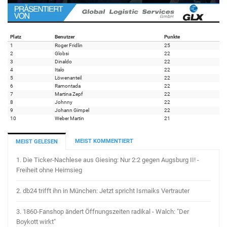
Platz
Benutzer
Punkte
1
Roger Fridlin
25
2
Globsi
22
3
Dinaldo
22
4
Italo
22
5
Löwenanteil
22
6
Ramontada
22
7
Martina Zepf
22
8
Johnny
22
9
Johann Gimpel
22
10
Weber Martin
21
MEIST KOMMENTIERT
MEIST GELESEN
1.
Die Ticker-Nachlese aus Giesing: Nur 2:2 gegen Augsburg II! -
Freiheit ohne Heimsieg
2.
db24 trifft ihn in München: Jetzt spricht Ismaiks Vertrauter
3.
1860-Fanshop ändert Öffnungszeiten radikal - Walch: "Der
Boykott wirkt"