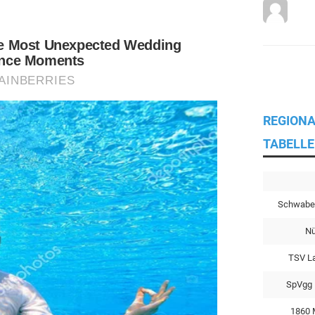
REGIONA
TABELLE
Schwabe
Nü
TSV L
SpVgg 
1860 