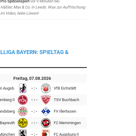
Pro Spitzensport
vor 9 Minuten
bei
Häßler, Max & Co. in Leeds: Was zur Auffrischung
im Video, liebe Löwen!
LLIGA BAYERN: SPIELTAG &
Freitag, 07.08.2026
n Augsb.
- : -
VfB Eichstätt
rnberg II
- : -
TSV Buchbach
andsberg
- : -
FV Illertissen
Bayreuth
- : -
FC Memmingen
München
- : -
FC Augsburg II