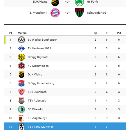
DJK Vilzing
- : -
Gr. Fürth II
B. München II
- : -
Schweinfurt 05
Pl
Verein
Sp
T
Pkt
1
SV Wacker Burghausen
2
6
6
2
FV Illertissen 1921
2
5
6
2
SpVgg Bayreuth
2
5
6
4
FC Memmingen
2
4
6
5
DJK Vilzing
2
3
6
6
SpVgg Unterhaching
2
2
6
7
TSV Buchbach
2
4
4
8
TSV Aubstadt
1
4
3
9
SC Eltersdorf
2
0
3
10
FC Augsburg II
2
-2
3
11
TSV 1860 München
1
0
1