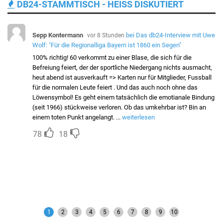
DB24-STAMMTISCH - HEISS DISKUTIERT
Sepp Kontermann
bei
Das db24-Interview mit Uwe
vor 8 Stunden
Wolf: "Für die Regionalliga Bayern ist 1860 ein Segen"
 ac
100% richtig! 60 verkommt zu einer Blase, die sich für die
Befreiung feiert, der der sportliche Niedergang nichts ausmacht,
heut abend ist ausverkauft => Karten nur für Mitglieder, Fussball
für die normalen Leute feiert . Und das auch noch ohne das
,
Löwensymbol! Es geht einem tatsächlich die emotianale Bindung
ch
(seit 1966) stückweise verloren. Ob das umkehrbar ist? Bin an
einem toten Punkt angelangt. ...
weiterlesen
78
18
en
1
2
3
4
5
6
7
8
9
10