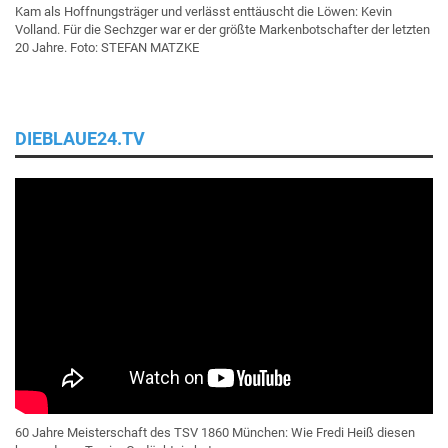
Kam als Hoffnungsträger und verlässt enttäuscht die Löwen: Kevin
Volland. Für die Sechzger war er der größte Markenbotschafter der letzten
20 Jahre. Foto: STEFAN MATZKE
DIEBLAUE24.TV
60 Jahre Meisterschaft des TSV 1860 München: Wie Fredi Heiß diesen