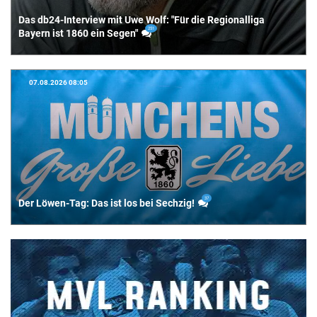
Wendelstein
38
Das db24-Interview mit Uwe Wolf: "Für die Regionalliga
1860-Kaderplaner Jürgen Jung vor dem
04.08.2026 16:42
251
Bayern ist 1860 ein Segen"
Abschied?
139
07.08.2026 08:05
37
Der Löwen-Tag: Das ist los bei Sechzig!