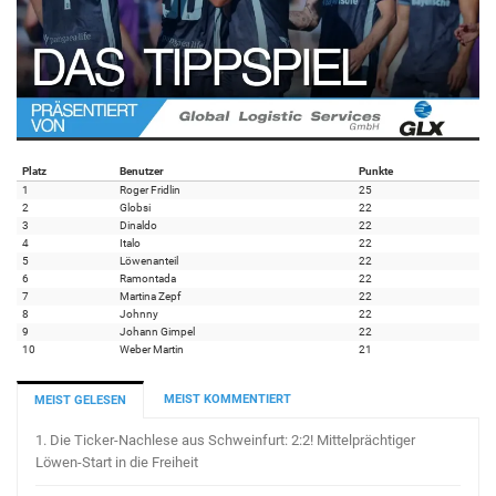
Platz
Benutzer
Punkte
1
Roger Fridlin
25
2
Globsi
22
3
Dinaldo
22
4
Italo
22
5
Löwenanteil
22
6
Ramontada
22
7
Martina Zepf
22
8
Johnny
22
9
Johann Gimpel
22
10
Weber Martin
21
MEIST KOMMENTIERT
MEIST GELESEN
1.
Die Ticker-Nachlese aus Schweinfurt: 2:2! Mittelprächtiger
Löwen-Start in die Freiheit