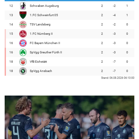
12
Schwaben Augsburg
2
-2
1
13
1.FC Schweinfurt 05
2
-4
1
14
TSV Landsberg
2
-2
0
15
1.FC Nürnberg II
2
-3
0
16
FC Bayern München II
2
-3
0
16
SpVgg Greuther Fürth II
2
-3
0
18
VfB Eichstätt
2
-7
0
18
SpVgg Ansbach
2
-7
0
Stand: 06.08.2026 06:10:00