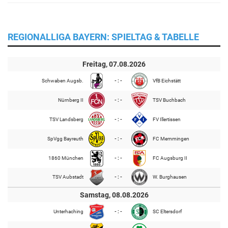
REGIONALLIGA BAYERN: SPIELTAG & TABELLE
Freitag, 07.08.2026
Schwaben Augsb.
- : -
VfB Eichstätt
Nürnberg II
- : -
TSV Buchbach
TSV Landsberg
- : -
FV Illertissen
SpVgg Bayreuth
- : -
FC Memmingen
1860 München
- : -
FC Augsburg II
TSV Aubstadt
- : -
W. Burghausen
Samstag, 08.08.2026
Unterhaching
- : -
SC Eltersdorf