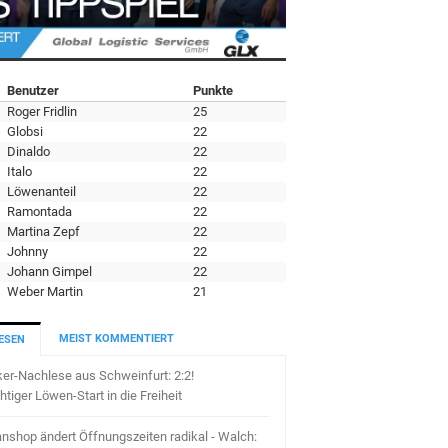
Benutzer
Punkte
Roger Fridlin
25
Globsi
22
Dinaldo
22
Italo
22
Löwenanteil
22
Ramontada
22
Martina Zepf
22
Johnny
22
Johann Gimpel
22
Weber Martin
21
MEIST KOMMENTIERT
ESEN
ker-Nachlese aus Schweinfurt: 2:2!
htiger Löwen-Start in die Freiheit
nshop ändert Öffnungszeiten radikal - Walch: