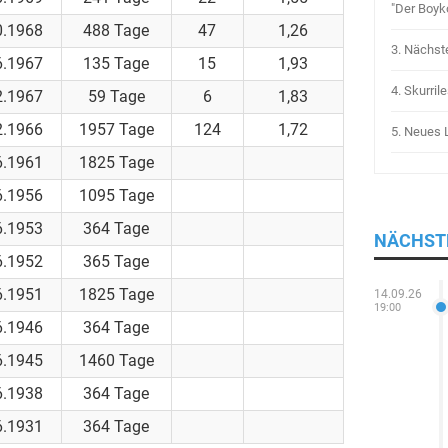
"Der Boyko
0.1968
488 Tage
47
1,26
3.
Nächste
6.1967
135 Tage
15
1,93
4.
Skurril
2.1967
59 Tage
6
1,83
2.1966
1957 Tage
124
1,72
5.
Neues L
6.1961
1825 Tage
6.1956
1095 Tage
6.1953
364 Tage
NÄCHST
6.1952
365 Tage
6.1951
1825 Tage
14.09.26
19:00
6.1946
364 Tage
6.1945
1460 Tage
6.1938
364 Tage
6.1931
364 Tage