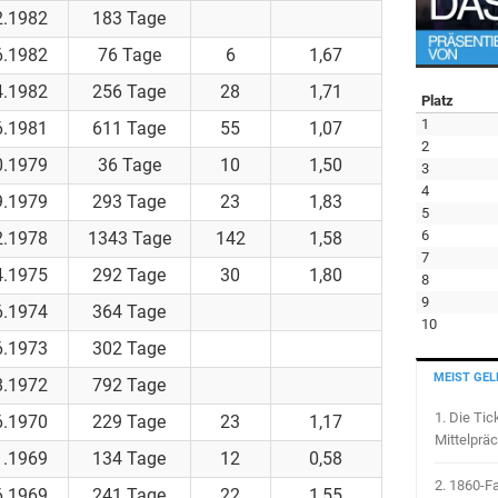
2.1982
183 Tage
6.1982
76 Tage
6
1,67
4.1982
256 Tage
28
1,71
Platz
1
6.1981
611 Tage
55
1,07
2
0.1979
36 Tage
10
1,50
3
4
9.1979
293 Tage
23
1,83
5
6
2.1978
1343 Tage
142
1,58
7
4.1975
292 Tage
30
1,80
8
9
6.1974
364 Tage
10
6.1973
302 Tage
MEIST GEL
8.1972
792 Tage
1.
Die Tic
6.1970
229 Tage
23
1,17
Mittelpräc
1.1969
134 Tage
12
0,58
2.
1860-Fa
6.1969
241 Tage
22
1,55