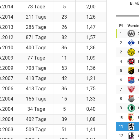
B. M
6.2014
73 Tage
5
2,00
4.2014
211 Tage
23
1,26
Pl
Verei
8.2013
286 Tage
26
1,47
1
1.2012
871 Tage
82
1,57
2
6.2010
400 Tage
36
1,36
2
5.2009
77 Tage
11
1,09
4
2.2009
708 Tage
63
1,36
5
3.2007
418 Tage
42
1,21
6
1.2006
413 Tage
36
1,75
7
2.2004
156 Tage
15
1,33
8
9
6.2004
34 Tage
5
0,40
10
4.2004
402 Tage
39
1,08
11
3.2003
509 Tage
51
1,41
12