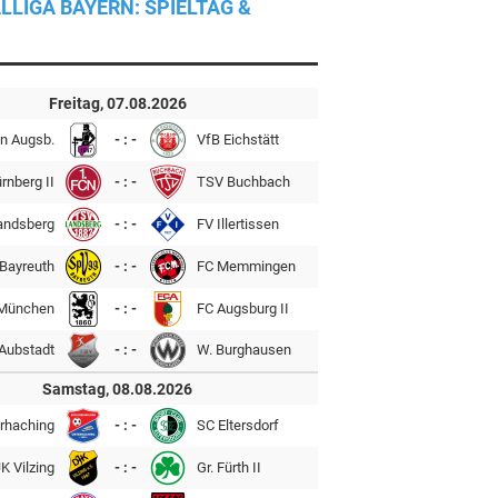
LLIGA BAYERN: SPIELTAG &
Freitag, 07.08.2026
n Augsb.
- : -
VfB Eichstätt
rnberg II
- : -
TSV Buchbach
andsberg
- : -
FV Illertissen
Bayreuth
- : -
FC Memmingen
München
- : -
FC Augsburg II
Aubstadt
- : -
W. Burghausen
Samstag, 08.08.2026
rhaching
- : -
SC Eltersdorf
K Vilzing
- : -
Gr. Fürth II