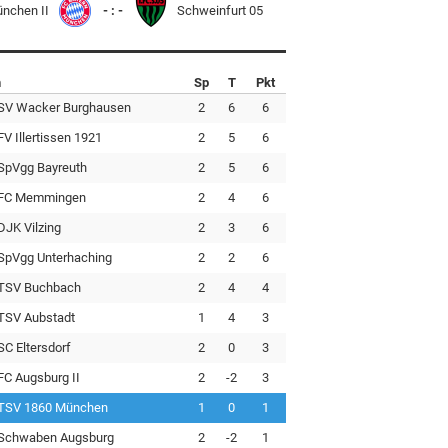
ünchen II
- : -
Schweinfurt 05
n
Sp
T
Pkt
SV Wacker Burghausen
2
6
6
FV Illertissen 1921
2
5
6
SpVgg Bayreuth
2
5
6
FC Memmingen
2
4
6
DJK Vilzing
2
3
6
SpVgg Unterhaching
2
2
6
TSV Buchbach
2
4
4
TSV Aubstadt
1
4
3
SC Eltersdorf
2
0
3
FC Augsburg II
2
-2
3
TSV 1860 München
1
0
1
Schwaben Augsburg
2
-2
1