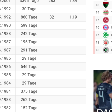
0.2001
3396 Tage
283
1,34
13
6.1992
30 Tage
14
5.1992
860 Tage
32
1,19
15
2.1990
599 Tage
16
5.1988
242 Tage
16
0.1987
195 Tage
18
4.1987
291 Tage
18
6.1986
29 Tage
5.1986
546 Tage
1.1985
29 Tage
2.1984
29 Tage
9.1984
375 Tage
9.1983
262 Tage
2.1982
152 Tage