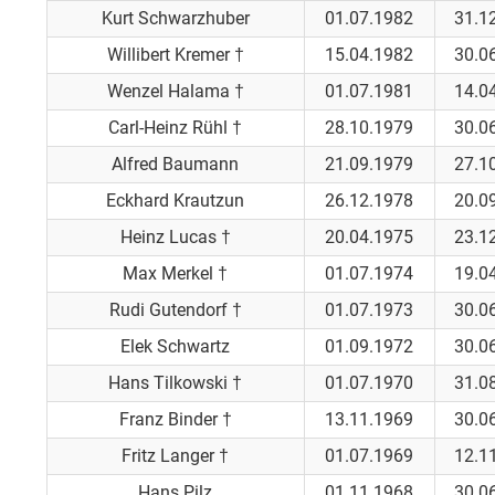
Kurt Schwarzhuber
01.07.1982
31.1
Willibert Kremer †
15.04.1982
30.0
Wenzel Halama †
01.07.1981
14.0
Carl-Heinz Rühl †
28.10.1979
30.0
Alfred Baumann
21.09.1979
27.1
Eckhard Krautzun
26.12.1978
20.0
Heinz Lucas †
20.04.1975
23.1
Max Merkel †
01.07.1974
19.0
Rudi Gutendorf †
01.07.1973
30.0
Elek Schwartz
01.09.1972
30.0
Hans Tilkowski †
01.07.1970
31.0
Franz Binder †
13.11.1969
30.0
Fritz Langer †
01.07.1969
12.1
Hans Pilz
01.11.1968
30.0