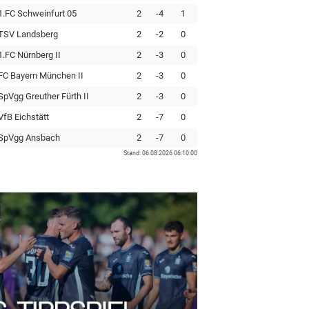
1.FC Schweinfurt 05
2
-4
1
TSV Landsberg
2
-2
0
1.FC Nürnberg II
2
-3
0
FC Bayern München II
2
-3
0
SpVgg Greuther Fürth II
2
-3
0
VfB Eichstätt
2
-7
0
SpVgg Ansbach
2
-7
0
Stand: 06.08.2026 06:10:00