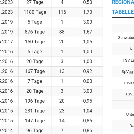
REGIONA
2.2023
27 Tage
4
0,50
TABELLE
1.2023
1180 Tage
116
1,70
1.2019
5 Tage
1
3,00
1.2019
876 Tage
88
1,67
Schwabe
5.2017
150 Tage
20
1,05
Nü
2.2016
6 Tage
1
1,00
TSV L
2.2016
20 Tage
3
1,00
1.2016
167 Tage
13
0,92
SpVgg 
5.2016
7 Tage
1
0,00
1860 
5.2016
20 Tage
3
3,00
TSV 
4.2016
196 Tage
20
0,95
0.2015
231 Tage
23
1,04
Unte
2.2015
147 Tage
14
0,86
DJ
9.2014
96 Tage
7
0,86