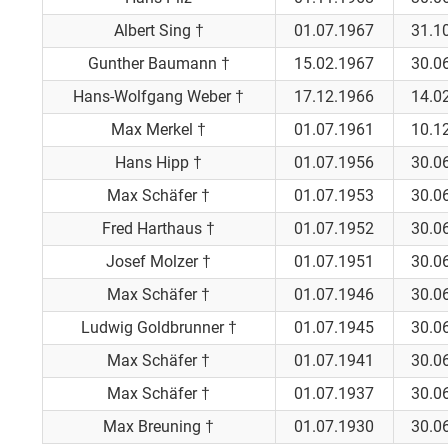
Albert Sing †
01.07.1967
31.1
Gunther Baumann †
15.02.1967
30.0
Hans-Wolfgang Weber †
17.12.1966
14.0
Max Merkel †
01.07.1961
10.1
Hans Hipp †
01.07.1956
30.0
Max Schäfer †
01.07.1953
30.0
Fred Harthaus †
01.07.1952
30.0
Josef Molzer †
01.07.1951
30.0
Max Schäfer †
01.07.1946
30.0
Ludwig Goldbrunner †
01.07.1945
30.0
Max Schäfer †
01.07.1941
30.0
Max Schäfer †
01.07.1937
30.0
Max Breuning †
01.07.1930
30.0