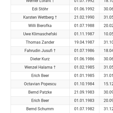
Werner Lorant †
01.07.1992
18.1
Edi Stöhr
01.06.1992
30.0
Karsten Wettberg †
21.02.1990
31.0
Willi Bierofka
01.07.1988
20.0
Uwe Klimaschefski
01.11.1987
10.0
Thomas Zander
19.04.1987
31.1
Fahrudin Jusufi †
01.07.1986
18.0
Dieter Kurz
01.06.1986
30.0
Wenzel Halama †
01.02.1985
31.0
Erich Beer
01.01.1985
31.0
Octavian Popescu
01.10.1984
15.1
Bernd Patzke
21.09.1983
30.0
Erich Beer
01.01.1983
20.0
Bernd Schumm
01.07.1982
31.1