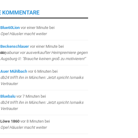
E KOMMENTARE
Blue60Lion
vor einer Minute
bei
Opel Häusler macht weiter
Beckenschlauer
vor einer Minute
bei
Kayabunar vor ausverkaufter Heimpremiere gegen
Augsburg II: "Brauche keinen groß zu motivieren!"
Auer Mühlbach
vor 6 Minuten
bei
db24 trifft ihn in München: Jetzt spricht Ismaiks
Vertrauter
Bluebalu
vor 7 Minuten
bei
db24 trifft ihn in München: Jetzt spricht Ismaiks
Vertrauter
Löwe 1860
vor 8 Minuten
bei
Opel Häusler macht weiter