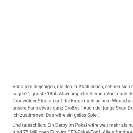
Vor allem diejenigen, die den Fußball lieben, sehnen sich
sagen?“, grinste 1860-Abwehrspieler Siemen Voet nach d
Grünwalder Stadion auf die Frage nach seinem Wunschgeg
unsere Fans etwas ganz Großes.“ Auch der junge Sean Du
ich zustimmen. Das wäre ein geiles Spiel.“
Und tatsächlich: Ein Derby im Pokal wäre weit mehr als n
rund 75 Millionen Euro im DFB-Pokal-Topf. Allein für die 