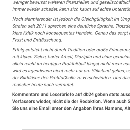
weniger bewusst weiteren finanziellen und gesellschaftlic
immer wieder schadet, kann sich kaum auf echte Unterstüt
Noch alarmierender ist jedoch die Gleichgültigkeit im Umga
Strafen seit 2011 sprechen eine deutliche Sprache. Trotz
klare Kritik noch konsequentes Handeln. Genau das sorgt
Frust und Enttäuschung.
Erfolg entsteht nicht durch Tradition oder große Erinneru
mit klaren Zielen, harter Arbeit, Disziplin und einer geme
allein reicht im heutigen Profifußball längst nicht mehr au
wird es irgendwann nicht mehr nur um Stillstand gehen, s
der Bildfläche des Profifußballs zu verschwinden. Und das 
mancher heute noch vermutet.
Kommentare und Leserbriefe auf db24 geben stets aussc
Verfassers wieder, nicht die der Redaktion. Wenn auch 
Sie uns eine Email unter den Angaben Ihres Namens, A