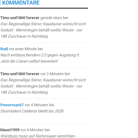
E KOMMENTARE
Timo und1860 forever
gerade eben
bei
Das Regionalliga-Steno: Kayabunar wünscht sich
Geduld - Memmingen behält weiße Weste - nur
188 Zuschauer in Nürnberg
Rudi
vor einer Minute
bei
Nach enttäuschendem 2:2 gegen Augsburg II:
Jetzt die Löwen selbst bewerten!
Timo und1860 forever
vor 2 Minuten
bei
Das Regionalliga-Steno: Kayabunar wünscht sich
Geduld - Memmingen behält weiße Weste - nur
188 Zuschauer in Nürnberg
Powerman67
vor 4 Minuten
bei
Sturmtalent Calderon bleibt bis 2028
klausi1959
vor 4 Minuten
bei
Würzburg muss auf Kiefersauer verzichten -