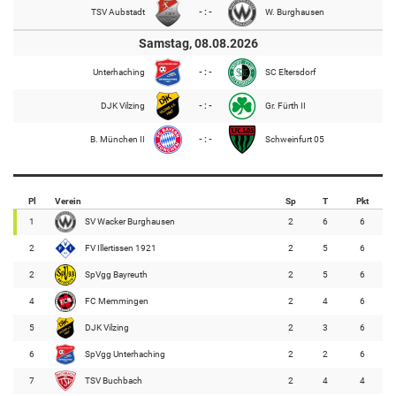
TSV Aubstadt
- : -
W. Burghausen
Samstag, 08.08.2026
Unterhaching
- : -
SC Eltersdorf
DJK Vilzing
- : -
Gr. Fürth II
B. München II
- : -
Schweinfurt 05
Pl
Verein
Sp
T
Pkt
1
SV Wacker Burghausen
2
6
6
2
FV Illertissen 1921
2
5
6
2
SpVgg Bayreuth
2
5
6
4
FC Memmingen
2
4
6
5
DJK Vilzing
2
3
6
6
SpVgg Unterhaching
2
2
6
7
TSV Buchbach
2
4
4