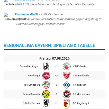
db24 trifft ihn in München: Jetzt spricht Ismaiks Vertrauter
Frankenkralle60
vor 10 Minuten
bei
Kayabunar vor ausverkaufter Heimpremiere gegen Augsburg II:
"Brauche keinen groß zu motivieren!"
REGIONALLIGA BAYERN: SPIELTAG & TABELLE
Freitag, 07.08.2026
Schwaben Augsb.
- : -
VfB Eichstätt
Nürnberg II
- : -
TSV Buchbach
TSV Landsberg
- : -
FV Illertissen
SpVgg Bayreuth
- : -
FC Memmingen
1860 München
- : -
FC Augsburg II