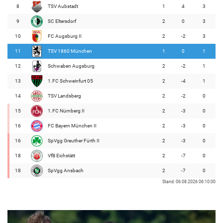
8
TSV Aubstadt
1
4
3
9
SC Eltersdorf
2
0
3
10
FC Augsburg II
2
-2
3
11
TSV 1860 München
1
0
1
12
Schwaben Augsburg
2
-2
1
13
1.FC Schweinfurt 05
2
-4
1
14
TSV Landsberg
2
-2
0
15
1.FC Nürnberg II
2
-3
0
16
FC Bayern München II
2
-3
0
16
SpVgg Greuther Fürth II
2
-3
0
18
VfB Eichstätt
2
-7
0
18
SpVgg Ansbach
2
-7
0
Stand: 06.08.2026 06:10:00