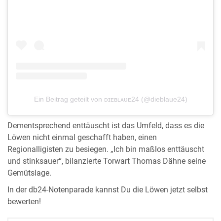
Ein Beitrag geteilt von ᴅɪᴇʙʟᴀᴜᴇ24 (@dieblaue24)
Dementsprechend enttäuscht ist das Umfeld, dass es die
Löwen nicht einmal geschafft haben, einen
Regionalligisten zu besiegen. „Ich bin maßlos enttäuscht
und stinksauer“, bilanzierte Torwart Thomas Dähne seine
Gemütslage.
In der db24-Notenparade kannst Du die Löwen jetzt selbst
bewerten!