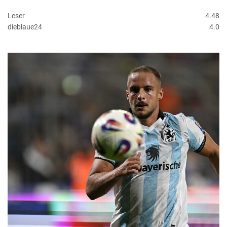
Leser
4.48
dieblaue24
4.0