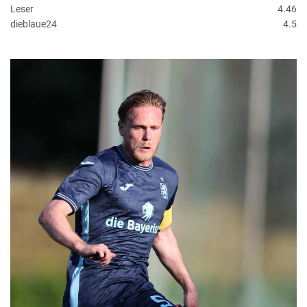
Leser
4.46
dieblaue24
4.5