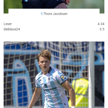
5
Thore Jacobsen
Leser
4.34
dieblaue24
3.5