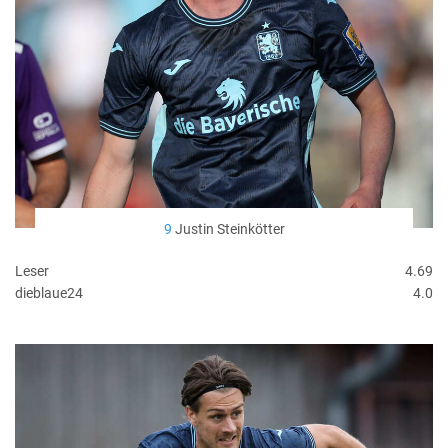
9
Justin Steinkötter
Leser
4.69
dieblaue24
4.0