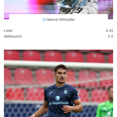
29
Marvin Rittmüller
Leser
4.45
dieblaue24
3.5