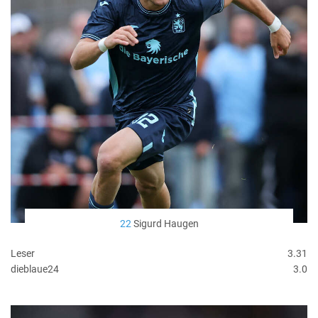
22
Sigurd Haugen
Leser
3.31
dieblaue24
3.0