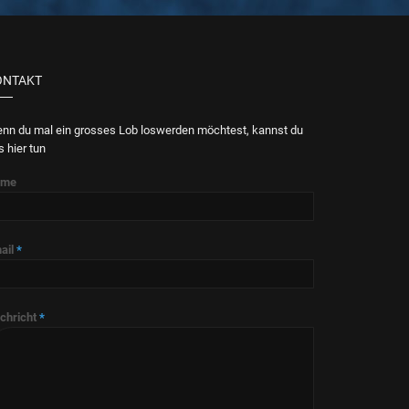
ONTAKT
nn du mal ein grosses Lob loswerden möchtest, kannst du
s hier tun
ame
ail
*
chricht
*