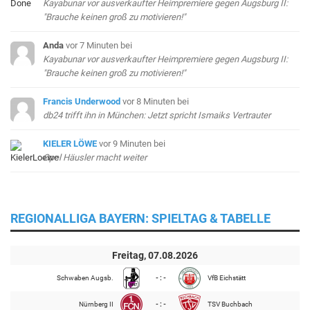
Kayabunar vor ausverkaufter Heimpremiere gegen Augsburg II:
"Brauche keinen groß zu motivieren!"
Anda
vor 7 Minuten
bei
Kayabunar vor ausverkaufter Heimpremiere gegen Augsburg II:
"Brauche keinen groß zu motivieren!"
Francis Underwood
vor 8 Minuten
bei
db24 trifft ihn in München: Jetzt spricht Ismaiks Vertrauter
KIELER LÖWE
vor 9 Minuten
bei
Opel Häusler macht weiter
REGIONALLIGA BAYERN: SPIELTAG & TABELLE
Freitag, 07.08.2026
Schwaben Augsb.
- : -
VfB Eichstätt
Nürnberg II
- : -
TSV Buchbach