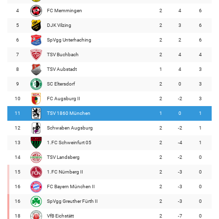
4
FC Memmingen
2
4
6
5
DJK Vilzing
2
3
6
6
SpVgg Unterhaching
2
2
6
7
TSV Buchbach
2
4
4
8
TSV Aubstadt
1
4
3
9
SC Eltersdorf
2
0
3
10
FC Augsburg II
2
-2
3
11
TSV 1860 München
1
0
1
12
Schwaben Augsburg
2
-2
1
13
1.FC Schweinfurt 05
2
-4
1
14
TSV Landsberg
2
-2
0
15
1.FC Nürnberg II
2
-3
0
16
FC Bayern München II
2
-3
0
16
SpVgg Greuther Fürth II
2
-3
0
18
VfB Eichstätt
2
-7
0