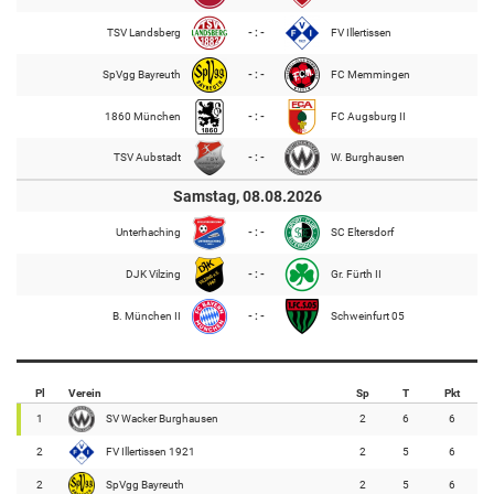
TSV Landsberg
- : -
FV Illertissen
SpVgg Bayreuth
- : -
FC Memmingen
1860 München
- : -
FC Augsburg II
TSV Aubstadt
- : -
W. Burghausen
Samstag, 08.08.2026
Unterhaching
- : -
SC Eltersdorf
DJK Vilzing
- : -
Gr. Fürth II
B. München II
- : -
Schweinfurt 05
Pl
Verein
Sp
T
Pkt
1
SV Wacker Burghausen
2
6
6
2
FV Illertissen 1921
2
5
6
2
SpVgg Bayreuth
2
5
6