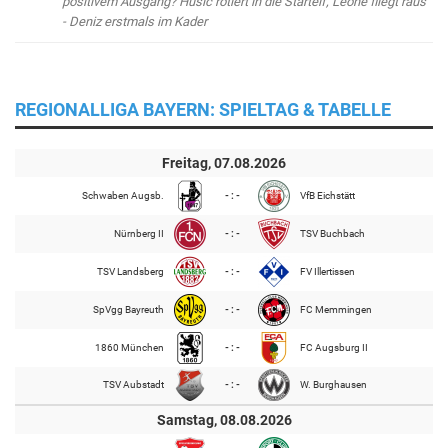
positivem Ausgang? Husic rotiert in die Startelf, Leone fliegt raus
- Deniz erstmals im Kader
REGIONALLIGA BAYERN: SPIELTAG & TABELLE
Freitag, 07.08.2026
Schwaben Augsb.
- : -
VfB Eichstätt
Nürnberg II
- : -
TSV Buchbach
TSV Landsberg
- : -
FV Illertissen
SpVgg Bayreuth
- : -
FC Memmingen
1860 München
- : -
FC Augsburg II
TSV Aubstadt
- : -
W. Burghausen
Samstag, 08.08.2026