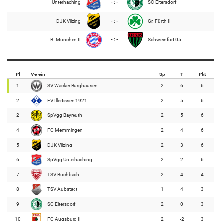
Unterhaching
- : -
SC Eltersdorf
DJK Vilzing
- : -
Gr. Fürth II
B. München II
- : -
Schweinfurt 05
Pl
Verein
Sp
T
Pkt
1
SV Wacker Burghausen
2
6
6
2
FV Illertissen 1921
2
5
6
2
SpVgg Bayreuth
2
5
6
4
FC Memmingen
2
4
6
5
DJK Vilzing
2
3
6
6
SpVgg Unterhaching
2
2
6
7
TSV Buchbach
2
4
4
8
TSV Aubstadt
1
4
3
9
SC Eltersdorf
2
0
3
10
FC Augsburg II
2
-2
3