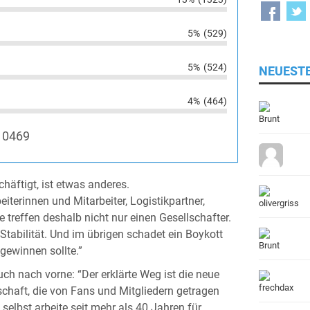
5%
(529)
5%
(524)
NEUEST
4%
(464)
10469
äftigt, ist etwas anderes.
erinnen und Mitarbeiter, Logistikpartner,
 treffen deshalb nicht nur einen Gesellschafter.
Stabilität. Und im übrigen schadet ein Boykott
gewinnen sollte.”
uch nach vorne: “Der erklärte Weg ist die neue
schaft, die von Fans und Mitgliedern getragen
selbst arbeite seit mehr als 40 Jahren für