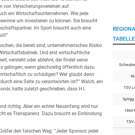
rm von Versicherungsvereinen auf
auch ein Wirtschaftsunternehmen. Wie jede
Gewinne um investieren zu können. Sie braucht
Geschäftspartner. Im Sport braucht auch eine
REGIONA
li!”
TABELLE
schen, die bereit sind, unternehmerisches Risiko
irtschaftsbetrieb. Und erst wirtschaftliche
ert, versteht oder ablehnt, der findet seine
Schwabe
s gelingen, wenn gleichzeitig öffentlich dazu
rtschaftlich zu schädigen? Wer glaubt denn
Nü
 durch eine Seite zu verantworten ist?” Walch, ein
TSV L
är, hatte zuletzt geschrieben, dass H.I.
SpVgg 
 und richtig. Aber ein echter Neuanfang wird nur
1860 
cht es Transparenz. Dazu braucht es Einbindung
TSV 
Gräfer den falschen Weg: “Jeder Sponsor, jeder