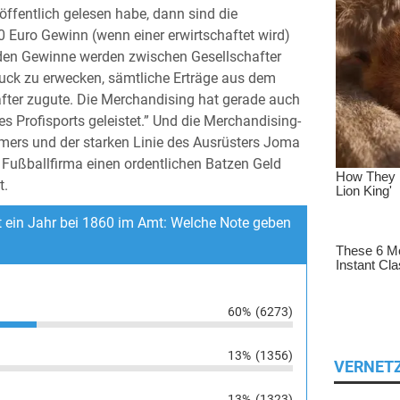
 öffentlich gelesen habe, dann sind die
0 Euro Gewinn (wenn einer erwirtschaftet wird)
nden Gewinne werden zwischen Gesellschafter
druck zu erwecken, sämtliche Erträge aus dem
fter zugute. Die Merchandising hat gerade auch
es Profisports geleistet.” Und die Merchandising-
mers und der starken Linie des Ausrüsters Joma
ußballfirma einen ordentlichen Batzen Geld
t.
t ein Jahr bei 1860 im Amt: Welche Note geben
60%
(6273)
13%
(1356)
VERNET
13%
(1323)