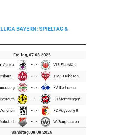
LLIGA BAYERN: SPIELTAG &
Freitag, 07.08.2026
n Augsb.
- : -
VfB Eichstätt
rnberg II
- : -
TSV Buchbach
andsberg
- : -
FV Illertissen
Bayreuth
- : -
FC Memmingen
München
- : -
FC Augsburg II
Aubstadt
- : -
W. Burghausen
Samstag, 08.08.2026