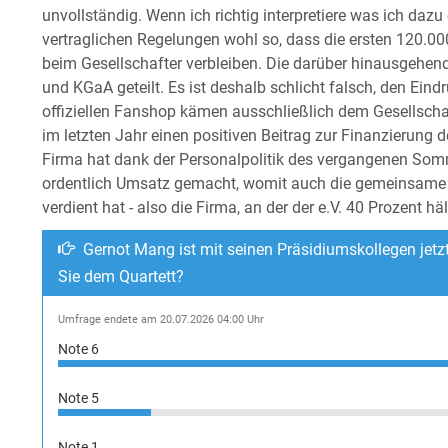
unvollständig. Wenn ich richtig interpretiere was ich dazu
vertraglichen Regelungen wohl so, dass die ersten 120.00
beim Gesellschafter verbleiben. Die darüber hinausgehe
und KGaA geteilt. Es ist deshalb schlicht falsch, den Ein
offiziellen Fanshop kämen ausschließlich dem Gesellscha
im letzten Jahr einen positiven Beitrag zur Finanzierung d
Firma hat dank der Personalpolitik des vergangenen Som
ordentlich Umsatz gemacht, womit auch die gemeinsame F
verdient hat - also die Firma, an der der e.V. 40 Prozent häl
Gernot Mang ist mit seinen Präsidiumskollegen jetz
Sie dem Quartett?
Umfrage endete am 20.07.2026 04:00 Uhr
Note 6
Note 5
Note 1