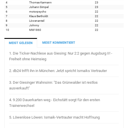
4
Thomas Karmann
23
5
Johann Gimpel
23
6
motorpsycho
22
7
Klaus Bertholdt
22
8
Löwenanteil
22
9
Johnny
22
10
MM1860
22
MEIST KOMMENTIERT
MEIST GELESEN
1.
Die Ticker-Nachlese aus Giesing: Nur 2:2 gegen Augsburg II! -
Freiheit ohne Heimsieg
2.
db24 trifft ihn in München: Jetzt spricht Ismaiks Vertrauter
3.
Der Giesinger Wahnsinn: "Das Grünwalder ist restlos
ausverkauft"
4.
9.200 Dauerkarten weg - Eichstätt sorgt für den ersten
Trainerwechsel
5.
Löwenlose Löwen: Ismaik-Vertrauter macht Hoffnung