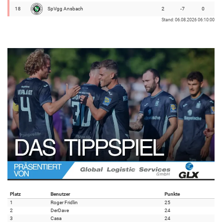
18
SpVgg Ansbach
2
-7
0
Stand: 06.08.2026 06:10:00
Platz
Benutzer
Punkte
1
Roger Fridlin
25
2
DerDave
24
3
Casa
24