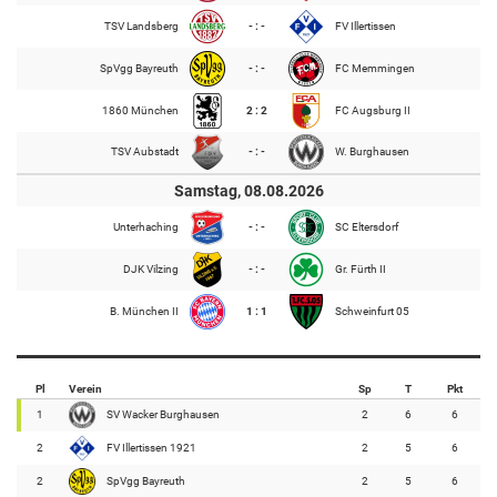
TSV Landsberg
- : -
FV Illertissen
SpVgg Bayreuth
- : -
FC Memmingen
1860 München
2 : 2
FC Augsburg II
TSV Aubstadt
- : -
W. Burghausen
Samstag, 08.08.2026
Unterhaching
- : -
SC Eltersdorf
DJK Vilzing
- : -
Gr. Fürth II
B. München II
1 : 1
Schweinfurt 05
Pl
Verein
Sp
T
Pkt
1
SV Wacker Burghausen
2
6
6
2
FV Illertissen 1921
2
5
6
2
SpVgg Bayreuth
2
5
6