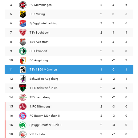
4
FC Memmingen
2
4
6
5
DJK Vilzing
2
3
6
6
SpVgg Unterhaching
2
2
6
7
TSV Buchbach
2
4
4
8
TSV Aubstadt
1
4
3
9
SC Eltersdorf
2
0
3
10
FC Augsburg II
2
-2
3
11
TSV 1860 München
1
0
1
12
Schwaben Augsburg
2
-2
1
13
1.FC Schweinfurt 05
2
-4
1
14
TSV Landsberg
2
-2
0
15
1.FC Nürnberg II
2
-3
0
16
FC Bayern München II
2
-3
0
16
SpVgg Greuther Fürth II
2
-3
0
18
VfB Eichstätt
2
-7
0