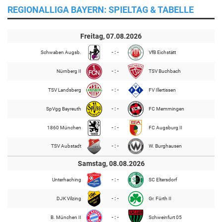
REGIONALLIGA BAYERN: SPIELTAG & TABELLE
Freitag, 07.08.2026
Schwaben Augsb.
- : -
VfB Eichstätt
Nürnberg II
- : -
TSV Buchbach
TSV Landsberg
- : -
FV Illertissen
SpVgg Bayreuth
- : -
FC Memmingen
1860 München
- : -
FC Augsburg II
TSV Aubstadt
- : -
W. Burghausen
Samstag, 08.08.2026
Unterhaching
- : -
SC Eltersdorf
DJK Vilzing
- : -
Gr. Fürth II
B. München II
- : -
Schweinfurt 05