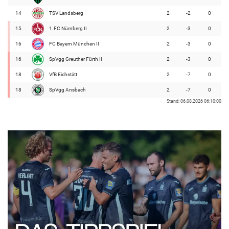
14
TSV Landsberg
2
-2
0
15
1.FC Nürnberg II
2
-3
0
16
FC Bayern München II
2
-3
0
16
SpVgg Greuther Fürth II
2
-3
0
18
VfB Eichstätt
2
-7
0
18
SpVgg Ansbach
2
-7
0
Stand: 06.08.2026 06:10:00