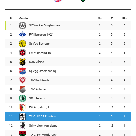
Pl
Verein
Sp
T
Pkt
1
SV Wacker Burghausen
2
6
6
2
FV Illertissen 1921
2
5
6
2
SpVgg Bayreuth
2
5
6
4
FC Memmingen
2
4
6
5
DJK Vilzing
2
3
6
6
SpVgg Unterhaching
2
2
6
7
TSV Buchbach
2
4
4
8
TSV Aubstadt
1
4
3
9
SC Eltersdorf
2
0
3
10
FC Augsburg II
2
-2
3
11
TSV 1860 München
1
0
1
12
Schwaben Augsburg
2
-2
1
13
1.FC Schweinfurt 05
2
-4
1