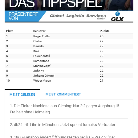
Platz
Benutzer
Punkte
1
Roger Fridlin
25
2
Globsi
22
3
Dinaldo
22
4
Italo
22
5
Löwenanteil
22
6
Ramontada
22
7
Martina Zepf
22
8
Johnny
22
9
Johann Gimpel
22
10
Weber Martin
21
MEIST KOMMENTIERT
MEIST GELESEN
1.
Die Ticker-Nachlese aus Giesing: Nur 2:2 gegen Augsburg II! -
Freiheit ohne Heimsieg
2.
db24 trifft ihn in München: Jetzt spricht Ismaiks Vertrauter
3.
1860-Fanshop ändert Öffnungszeiten radikal - Walch: "Der