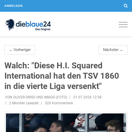
ANMELDEN
Togg
navig
← Vorheriger
Nächster →
Walch: "Diese H.I. Squared
International hat den TSV 1860
in die vierte Liga versenkt"
VON OLIVER GRISS UND IMAGO (FOTO)
01.07.2026 12:58
2 Minuten Lesezeit
326 Kommentare