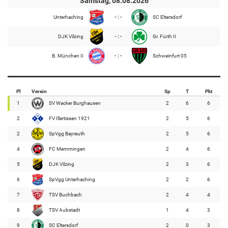
Samstag, 08.08.2026
Unterhaching
- : -
SC Eltersdorf
DJK Vilzing
- : -
Gr. Fürth II
B. München II
- : -
Schweinfurt 05
Pl
Verein
Sp
T
Pkt
1
SV Wacker Burghausen
2
6
6
2
FV Illertissen 1921
2
5
6
2
SpVgg Bayreuth
2
5
6
4
FC Memmingen
2
4
6
5
DJK Vilzing
2
3
6
6
SpVgg Unterhaching
2
2
6
7
TSV Buchbach
2
4
4
8
TSV Aubstadt
1
4
3
9
SC Eltersdorf
2
0
3