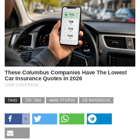
TAGS
TSV 1860
MARC PFEIFER
DIE BAYERISCHE
0