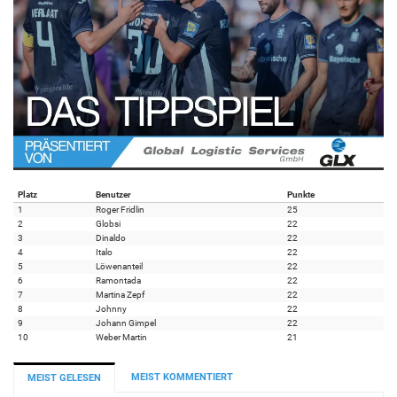
Platz
Benutzer
Punkte
1
Roger Fridlin
25
2
Globsi
22
3
Dinaldo
22
4
Italo
22
5
Löwenanteil
22
6
Ramontada
22
7
Martina Zepf
22
8
Johnny
22
9
Johann Gimpel
22
10
Weber Martin
21
MEIST KOMMENTIERT
MEIST GELESEN