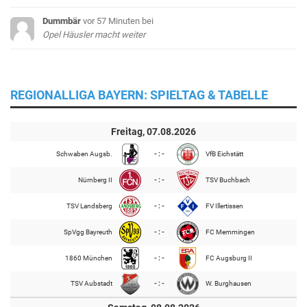
Dummbär
vor 57 Minuten
bei
Opel Häusler macht weiter
REGIONALLIGA BAYERN: SPIELTAG & TABELLE
Freitag, 07.08.2026
Schwaben Augsb.
- : -
VfB Eichstätt
Nürnberg II
- : -
TSV Buchbach
TSV Landsberg
- : -
FV Illertissen
SpVgg Bayreuth
- : -
FC Memmingen
1860 München
- : -
FC Augsburg II
TSV Aubstadt
- : -
W. Burghausen