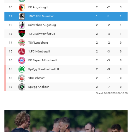
10
FC Augsburg II
2
-2
3
11
TSV 1860 München
1
0
1
12
Schwaben Augsburg
2
-2
1
13
1.FC Schweinfurt 05
2
-4
1
14
TSV Landsberg
2
-2
0
15
1.FC Nürnberg II
2
-3
0
16
FC Bayern München II
2
-3
0
16
SpVgg Greuther Fürth II
2
-3
0
18
VfB Eichstätt
2
-7
0
18
SpVgg Ansbach
2
-7
0
Stand: 06.08.2026 06:10:00