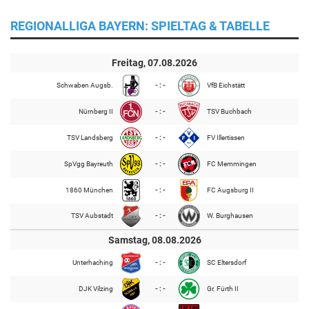
REGIONALLIGA BAYERN: SPIELTAG & TABELLE
Freitag, 07.08.2026
Schwaben Augsb.
- : -
VfB Eichstätt
Nürnberg II
- : -
TSV Buchbach
TSV Landsberg
- : -
FV Illertissen
SpVgg Bayreuth
- : -
FC Memmingen
1860 München
- : -
FC Augsburg II
TSV Aubstadt
- : -
W. Burghausen
Samstag, 08.08.2026
Unterhaching
- : -
SC Eltersdorf
DJK Vilzing
- : -
Gr. Fürth II