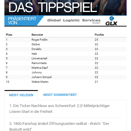
Platz
Benutzer
Punkte
1
Roger Fridlin
25
2
Globsi
22
3
Dinaldo
22
4
Italo
22
5
Löwenanteil
22
6
Ramontada
22
7
Martina Zepf
22
8
Johnny
22
9
Johann Gimpel
22
10
Weber Martin
21
MEIST KOMMENTIERT
MEIST GELESEN
1.
Die Ticker-Nachlese aus Schweinfurt: 2:2! Mittelprächtiger
Löwen-Start in die Freiheit
2.
1860-Fanshop ändert Öffnungszeiten radikal - Walch: "Der
Boykott wirkt"