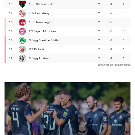
13
1.FC Schweinfurt 05
2
-4
1
14
TSV Landsberg
2
-2
0
15
1.FC Nürnberg II
2
-3
0
16
FC Bayern München II
2
-3
0
16
SpVgg Greuther Fürth II
2
-3
0
18
VfB Eichstätt
2
-7
0
18
SpVgg Ansbach
2
-7
0
Stand: 06.08.2026 06:10:00