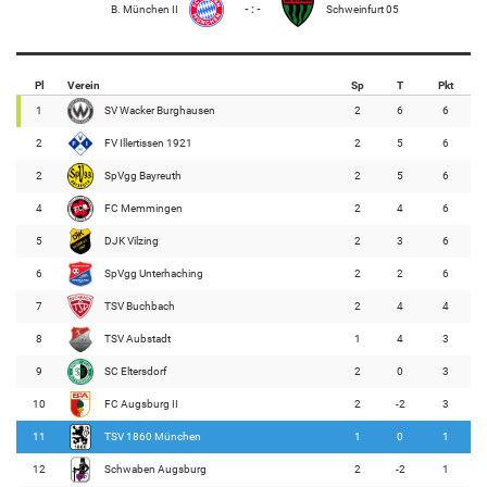
B. München II
- : -
Schweinfurt 05
Pl
Verein
Sp
T
Pkt
1
SV Wacker Burghausen
2
6
6
2
FV Illertissen 1921
2
5
6
2
SpVgg Bayreuth
2
5
6
4
FC Memmingen
2
4
6
5
DJK Vilzing
2
3
6
6
SpVgg Unterhaching
2
2
6
7
TSV Buchbach
2
4
4
8
TSV Aubstadt
1
4
3
9
SC Eltersdorf
2
0
3
10
FC Augsburg II
2
-2
3
11
TSV 1860 München
1
0
1
12
Schwaben Augsburg
2
-2
1