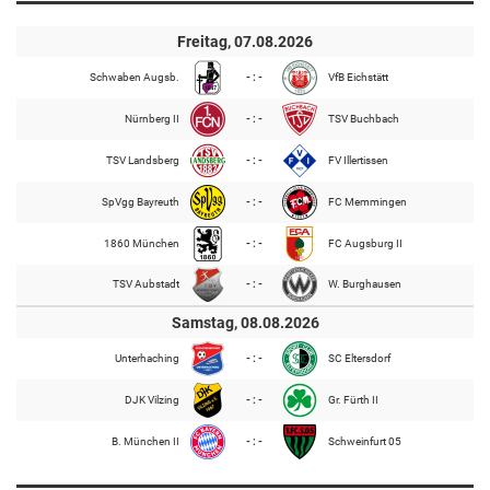
Freitag, 07.08.2026
Schwaben Augsb.
- : -
VfB Eichstätt
Nürnberg II
- : -
TSV Buchbach
TSV Landsberg
- : -
FV Illertissen
SpVgg Bayreuth
- : -
FC Memmingen
1860 München
- : -
FC Augsburg II
TSV Aubstadt
- : -
W. Burghausen
Samstag, 08.08.2026
Unterhaching
- : -
SC Eltersdorf
DJK Vilzing
- : -
Gr. Fürth II
B. München II
- : -
Schweinfurt 05