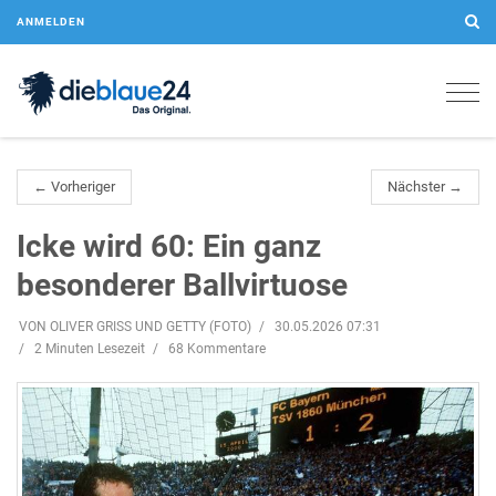
ANMELDEN
Togg
navig
← Vorheriger
Nächster →
Icke wird 60: Ein ganz
besonderer Ballvirtuose
VON OLIVER GRISS UND GETTY (FOTO)
30.05.2026 07:31
2 Minuten Lesezeit
68 Kommentare