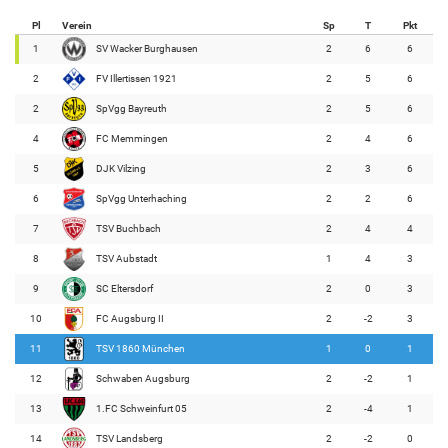
Pl
Verein
Sp
T
Pkt
1
SV Wacker Burghausen
2
6
6
2
FV Illertissen 1921
2
5
6
2
SpVgg Bayreuth
2
5
6
4
FC Memmingen
2
4
6
5
DJK Vilzing
2
3
6
6
SpVgg Unterhaching
2
2
6
7
TSV Buchbach
2
4
4
8
TSV Aubstadt
1
4
3
9
SC Eltersdorf
2
0
3
10
FC Augsburg II
2
-2
3
11
TSV 1860 München
1
0
1
12
Schwaben Augsburg
2
-2
1
13
1.FC Schweinfurt 05
2
-4
1
14
TSV Landsberg
2
-2
0