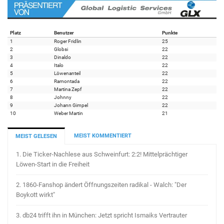
Platz
Benutzer
Punkte
1
Roger Fridlin
25
2
Globsi
22
3
Dinaldo
22
4
Italo
22
5
Löwenanteil
22
6
Ramontada
22
7
Martina Zepf
22
8
Johnny
22
9
Johann Gimpel
22
10
Weber Martin
21
MEIST KOMMENTIERT
MEIST GELESEN
1.
Die Ticker-Nachlese aus Schweinfurt: 2:2! Mittelprächtiger
Löwen-Start in die Freiheit
2.
1860-Fanshop ändert Öffnungszeiten radikal - Walch: "Der
Boykott wirkt"
3.
db24 trifft ihn in München: Jetzt spricht Ismaiks Vertrauter