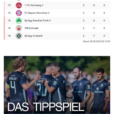
15
1.FC Nürnberg II
2
-3
0
16
FC Bayern München II
2
-3
0
16
SpVgg Greuther Fürth II
2
-3
0
18
VfB Eichstätt
2
-7
0
18
SpVgg Ansbach
2
-7
0
Stand: 06.08.2026 06:10:00