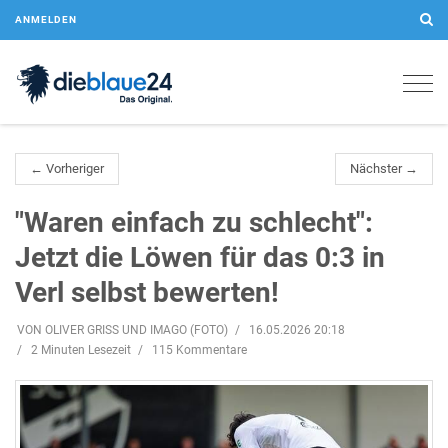
ANMELDEN
Togg
navig
← Vorheriger
Nächster →
"Waren einfach zu schlecht":
Jetzt die Löwen für das 0:3 in
Verl selbst bewerten!
VON OLIVER GRISS UND IMAGO (FOTO)
16.05.2026 20:18
2 Minuten Lesezeit
115 Kommentare