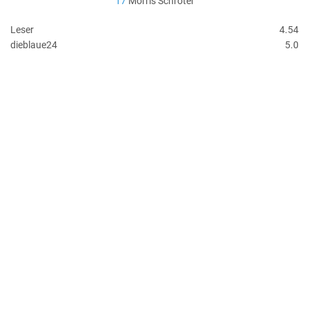
17
Morris Schröter
Leser
4.54
dieblaue24
5.0