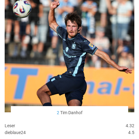
2
Tim Danhof
Leser
4.32
dieblaue24
4.5