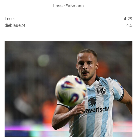
Lasse Faßmann
Leser
4.29
dieblaue24
4.5