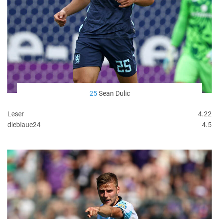
25
Sean Dulic
Leser
4.22
dieblaue24
4.5