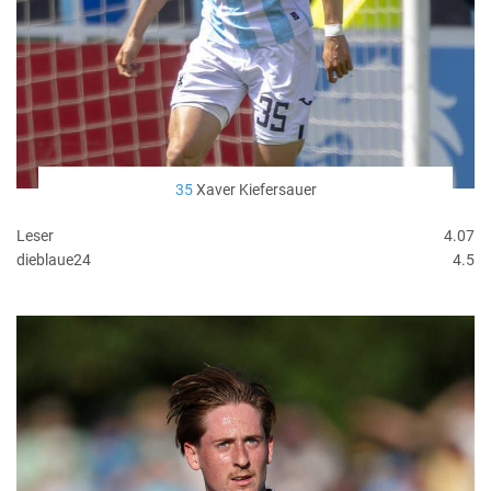
35
Xaver Kiefersauer
Leser
4.07
dieblaue24
4.5