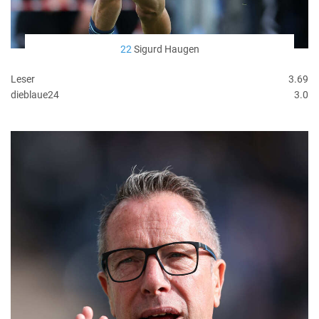
22
Sigurd Haugen
Leser
3.69
dieblaue24
3.0