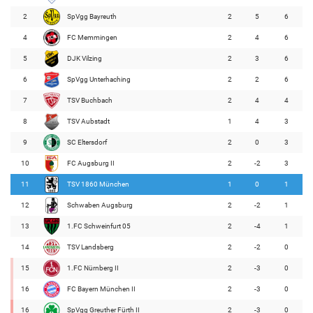
2
SpVgg Bayreuth
2
5
6
4
FC Memmingen
2
4
6
5
DJK Vilzing
2
3
6
6
SpVgg Unterhaching
2
2
6
7
TSV Buchbach
2
4
4
8
TSV Aubstadt
1
4
3
9
SC Eltersdorf
2
0
3
10
FC Augsburg II
2
-2
3
11
TSV 1860 München
1
0
1
12
Schwaben Augsburg
2
-2
1
13
1.FC Schweinfurt 05
2
-4
1
14
TSV Landsberg
2
-2
0
15
1.FC Nürnberg II
2
-3
0
16
FC Bayern München II
2
-3
0
16
SpVgg Greuther Fürth II
2
-3
0