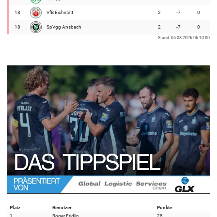
18
VfB Eichstätt
2
-7
0
18
SpVgg Ansbach
2
-7
0
Stand: 06.08.2026 06:10:00
Platz
Benutzer
Punkte
1
Roger Fridlin
25