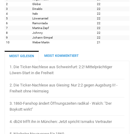
2
Globsi
22
3
Dinaldo
22
4
Italo
22
5
Löwenanteil
22
6
Ramontada
22
7
Martina Zepf
22
8
Johnny
22
9
Johann Gimpel
22
10
Weber Martin
21
MEIST KOMMENTIERT
MEIST GELESEN
1.
Die Ticker-Nachlese aus Schweinfurt: 2:2! Mittelprächtiger
Löwen-Start in die Freiheit
2.
Die Ticker-Nachlese aus Giesing: Nur 2:2 gegen Augsburg II! -
Freiheit ohne Heimsieg
3.
1860-Fanshop ändert Öffnungszeiten radikal - Walch: "Der
Boykott wirkt"
4.
db24 trifft ihn in München: Jetzt spricht Ismaiks Vertrauter
5.
Nächster Neuzugang für 1860