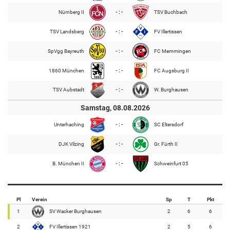
Nürnberg II
- : -
TSV Buchbach
TSV Landsberg
- : -
FV Illertissen
SpVgg Bayreuth
- : -
FC Memmingen
1860 München
- : -
FC Augsburg II
TSV Aubstadt
- : -
W. Burghausen
Samstag, 08.08.2026
Unterhaching
- : -
SC Eltersdorf
DJK Vilzing
- : -
Gr. Fürth II
B. München II
- : -
Schweinfurt 05
Pl
Verein
Sp
T
Pkt
1
SV Wacker Burghausen
2
6
6
2
FV Illertissen 1921
2
5
6