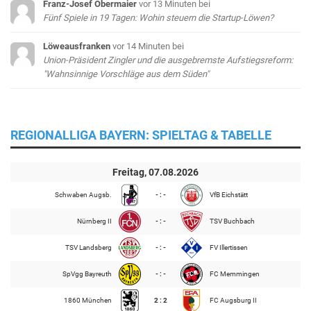
Franz-Josef Obermaier
vor 13 Minuten
bei
Fünf Spiele in 19 Tagen: Wohin steuern die Startup-Löwen?
Löweausfranken
vor 14 Minuten
bei
Union-Präsident Zingler und die ausgebremste Aufstiegsreform:
"Wahnsinnige Vorschläge aus dem Süden"
REGIONALLIGA BAYERN: SPIELTAG & TABELLE
Freitag, 07.08.2026
Schwaben Augsb.
- : -
VfB Eichstätt
Nürnberg II
- : -
TSV Buchbach
TSV Landsberg
- : -
FV Illertissen
SpVgg Bayreuth
- : -
FC Memmingen
1860 München
2 : 2
FC Augsburg II