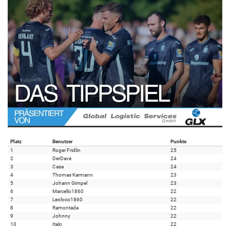
Platz
Benutzer
Punkte
1
Roger Fridlin
25
2
DerDave
24
3
Casa
24
4
Thomas Karmann
23
5
Johann Gimpel
23
6
Marcello1860
22
7
Leoloco1860
22
8
Ramontada
22
9
Johnny
22
10
Italo
22