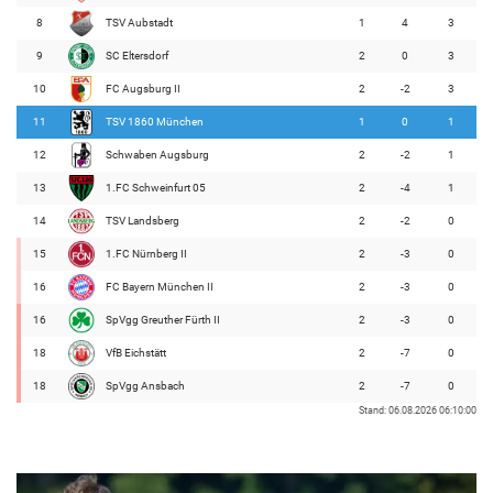
8
TSV Aubstadt
1
4
3
9
SC Eltersdorf
2
0
3
10
FC Augsburg II
2
-2
3
11
TSV 1860 München
1
0
1
12
Schwaben Augsburg
2
-2
1
13
1.FC Schweinfurt 05
2
-4
1
14
TSV Landsberg
2
-2
0
15
1.FC Nürnberg II
2
-3
0
16
FC Bayern München II
2
-3
0
16
SpVgg Greuther Fürth II
2
-3
0
18
VfB Eichstätt
2
-7
0
18
SpVgg Ansbach
2
-7
0
Stand: 06.08.2026 06:10:00