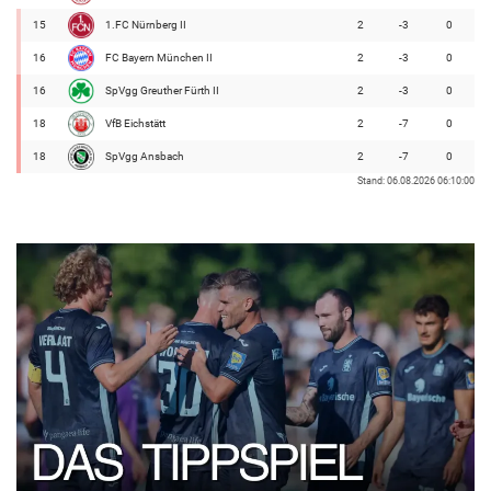
15
1.FC Nürnberg II
2
-3
0
16
FC Bayern München II
2
-3
0
16
SpVgg Greuther Fürth II
2
-3
0
18
VfB Eichstätt
2
-7
0
18
SpVgg Ansbach
2
-7
0
Stand: 06.08.2026 06:10:00