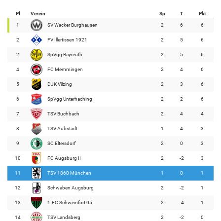
Pl
Verein
Sp
T
Pkt
1
SV Wacker Burghausen
2
6
6
2
FV Illertissen 1921
2
5
6
2
SpVgg Bayreuth
2
5
6
4
FC Memmingen
2
4
6
5
DJK Vilzing
2
3
6
6
SpVgg Unterhaching
2
2
6
7
TSV Buchbach
2
4
4
8
TSV Aubstadt
1
4
3
9
SC Eltersdorf
2
0
3
10
FC Augsburg II
2
-2
3
11
TSV 1860 München
1
0
1
12
Schwaben Augsburg
2
-2
1
13
1.FC Schweinfurt 05
2
-4
1
14
TSV Landsberg
2
-2
0