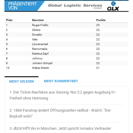
Platz
Benutzer
Punkte
1
Roger Fridlin
25
2
Globsi
22
3
Dinaldo
22
4
Italo
22
5
Löwenanteil
22
6
Ramontada
22
7
Martina Zepf
22
8
Johnny
22
9
Johann Gimpel
22
10
Weber Martin
21
MEIST KOMMENTIERT
MEIST GELESEN
1.
Die Ticker-Nachlese aus Giesing: Nur 2:2 gegen Augsburg II! -
Freiheit ohne Heimsieg
2.
1860-Fanshop ändert Öffnungszeiten radikal - Walch: "Der
Boykott wirkt"
3.
db24 trifft ihn in München: Jetzt spricht Ismaiks Vertrauter