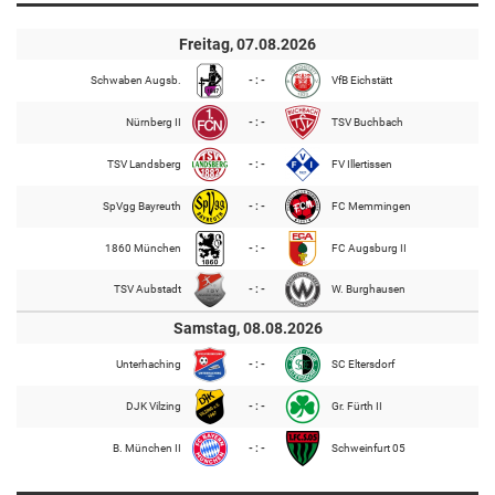
Freitag, 07.08.2026
Schwaben Augsb.
- : -
VfB Eichstätt
Nürnberg II
- : -
TSV Buchbach
TSV Landsberg
- : -
FV Illertissen
SpVgg Bayreuth
- : -
FC Memmingen
1860 München
- : -
FC Augsburg II
TSV Aubstadt
- : -
W. Burghausen
Samstag, 08.08.2026
Unterhaching
- : -
SC Eltersdorf
DJK Vilzing
- : -
Gr. Fürth II
B. München II
- : -
Schweinfurt 05