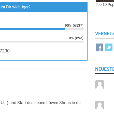
ist Dir wichtiger?
90%
(6537)
VERNET
10%
(693)
7230
NEUEST
Uhr) und Start des neuen Löwen-Shops in der