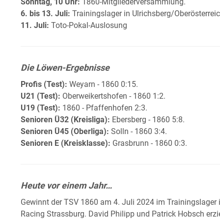
Sonntag, 10 Uhr:
1860-Mitgliederversammlung.
6. bis 13. Juli:
Trainingslager in Ulrichsberg/Oberösterrei
11. Juli:
Toto-Pokal-Auslosung
Die Löwen-Ergebnisse
Profis (Test):
Weyarn - 1860 0:15.
U21 (Test):
Oberweikertshofen - 1860 1:2.
U19 (Test):
1860 - Pfaffenhofen 2:3.
Senioren Ü32 (Kreisliga):
Ebersberg - 1860 5:8.
Senioren Ü45 (Oberliga):
Solln - 1860 3:4.
Senioren E (Kreisklasse):
Grasbrunn - 1860 0:3.
Heute vor einem Jahr…
Gewinnt der TSV 1860 am 4. Juli 2024 im Trainingslager i
Racing Strassburg. David Philipp und Patrick Hobsch erzi