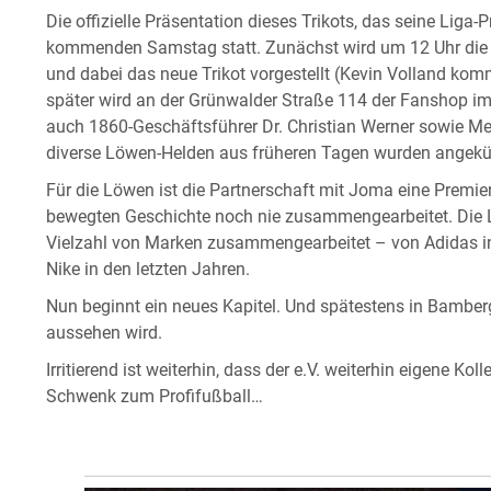
Die offizielle Präsentation dieses Trikots, das seine Liga-
kommenden Samstag statt. Zunächst wird um 12 Uhr die
und dabei das neue Trikot vorgestellt (Kevin Volland ko
später wird an der Grünwalder Straße 114 der Fanshop im 
auch 1860-Geschäftsführer Dr. Christian Werner sowie M
diverse Löwen-Helden aus früheren Tagen wurden angekü
Für die Löwen ist die Partnerschaft mit Joma eine Premier
bewegten Geschichte noch nie zusammengearbeitet. Die L
Vielzahl von Marken zusammengearbeitet – von Adidas in 
Nike in den letzten Jahren.
Nun beginnt ein neues Kapitel. Und spätestens in Bamberg
aussehen wird.
Irritierend ist weiterhin, dass der e.V. weiterhin eigene K
Schwenk zum Profifußball…