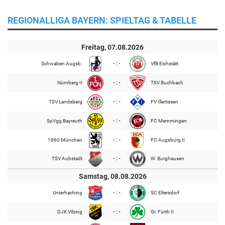
REGIONALLIGA BAYERN: SPIELTAG & TABELLE
Freitag, 07.08.2026
Schwaben Augsb.
- : -
VfB Eichstätt
Nürnberg II
- : -
TSV Buchbach
TSV Landsberg
- : -
FV Illertissen
SpVgg Bayreuth
- : -
FC Memmingen
1860 München
- : -
FC Augsburg II
TSV Aubstadt
- : -
W. Burghausen
Samstag, 08.08.2026
Unterhaching
- : -
SC Eltersdorf
DJK Vilzing
- : -
Gr. Fürth II