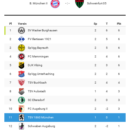
B. München II
- : -
Schweinfurt 05
Pl
Verein
Sp
T
Pkt
1
SV Wacker Burghausen
2
6
6
2
FV Illertissen 1921
2
5
6
2
SpVgg Bayreuth
2
5
6
4
FC Memmingen
2
4
6
5
DJK Vilzing
2
3
6
6
SpVgg Unterhaching
2
2
6
7
TSV Buchbach
2
4
4
8
TSV Aubstadt
1
4
3
9
SC Eltersdorf
2
0
3
10
FC Augsburg II
2
-2
3
11
TSV 1860 München
1
0
1
12
Schwaben Augsburg
2
-2
1