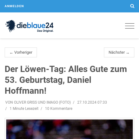
ANMELDEN
Togg
navig
← Vorheriger
Nächster →
Der Löwen-Tag: Alles Gute zum
53. Geburtstag, Daniel
Hoffmann!
VON OLIVER GRISS UND IMAGO (FOTO)
27.10.2024 07:33
1 Minute Lesezeit
10 Kommentare