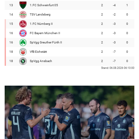
13
1.FC Schweinfurt 05
2
-4
1
14
TSV Landsberg
2
-2
0
15
1.FC Nürnberg II
2
-3
0
16
FC Bayern München II
2
-3
0
16
SpVgg Greuther Fürth II
2
-3
0
18
VfB Eichstätt
2
-7
0
18
SpVgg Ansbach
2
-7
0
Stand: 06.08.2026 06:10:00