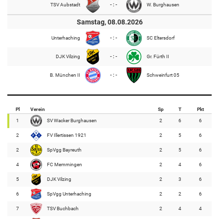
TSV Aubstadt
- : -
W. Burghausen
Samstag, 08.08.2026
Unterhaching
- : -
SC Eltersdorf
DJK Vilzing
- : -
Gr. Fürth II
B. München II
- : -
Schweinfurt 05
Pl
Verein
Sp
T
Pkt
1
SV Wacker Burghausen
2
6
6
2
FV Illertissen 1921
2
5
6
2
SpVgg Bayreuth
2
5
6
4
FC Memmingen
2
4
6
5
DJK Vilzing
2
3
6
6
SpVgg Unterhaching
2
2
6
7
TSV Buchbach
2
4
4