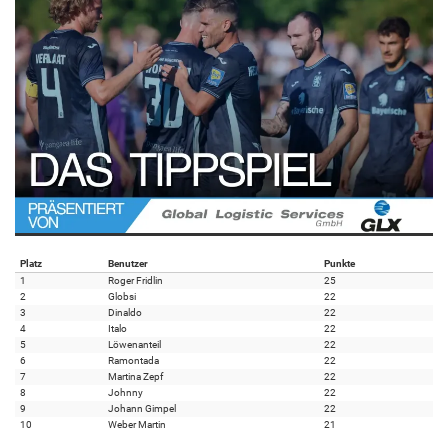
Platz
Benutzer
Punkte
1
Roger Fridlin
25
2
Globsi
22
3
Dinaldo
22
4
Italo
22
5
Löwenanteil
22
6
Ramontada
22
7
Martina Zepf
22
8
Johnny
22
9
Johann Gimpel
22
10
Weber Martin
21