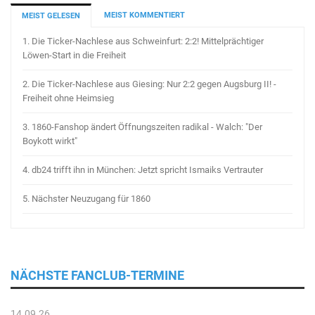
MEIST KOMMENTIERT
MEIST GELESEN
1.
Die Ticker-Nachlese aus Schweinfurt: 2:2! Mittelprächtiger
Löwen-Start in die Freiheit
2.
Die Ticker-Nachlese aus Giesing: Nur 2:2 gegen Augsburg II! -
Freiheit ohne Heimsieg
3.
1860-Fanshop ändert Öffnungszeiten radikal - Walch: "Der
Boykott wirkt"
4.
db24 trifft ihn in München: Jetzt spricht Ismaiks Vertrauter
5.
Nächster Neuzugang für 1860
NÄCHSTE FANCLUB-TERMINE
14.09.26