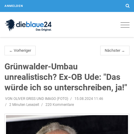
ANMELDEN
Togg
navig
← Vorheriger
Nächster →
Grünwalder-Umbau
unrealistisch? Ex-OB Ude: "Das
würde ich so unterschreiben, ja!"
VON OLIVER GRISS UND IMAGO (FOTO)
15.08.2024 11:46
2 Minuten Lesezeit
220 Kommentare