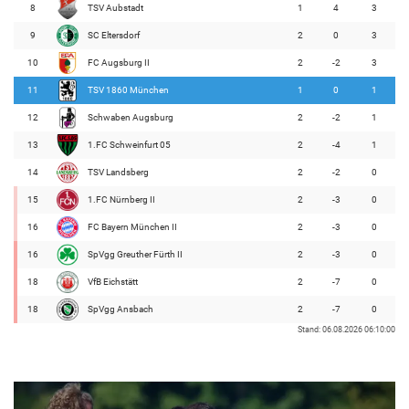
8
TSV Aubstadt
1
4
3
9
SC Eltersdorf
2
0
3
10
FC Augsburg II
2
-2
3
11
TSV 1860 München
1
0
1
12
Schwaben Augsburg
2
-2
1
13
1.FC Schweinfurt 05
2
-4
1
14
TSV Landsberg
2
-2
0
15
1.FC Nürnberg II
2
-3
0
16
FC Bayern München II
2
-3
0
16
SpVgg Greuther Fürth II
2
-3
0
18
VfB Eichstätt
2
-7
0
18
SpVgg Ansbach
2
-7
0
Stand: 06.08.2026 06:10:00