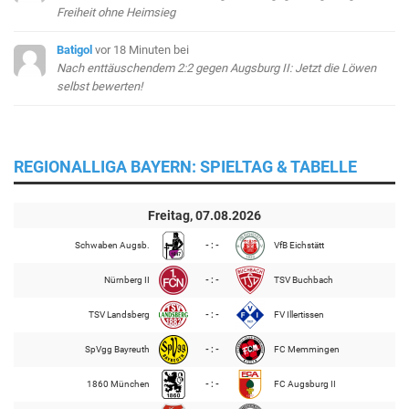
Freiheit ohne Heimsieg
Batigol
vor 18 Minuten
bei
Nach enttäuschendem 2:2 gegen Augsburg II: Jetzt die Löwen
selbst bewerten!
REGIONALLIGA BAYERN: SPIELTAG & TABELLE
Freitag, 07.08.2026
Schwaben Augsb.
- : -
VfB Eichstätt
Nürnberg II
- : -
TSV Buchbach
TSV Landsberg
- : -
FV Illertissen
SpVgg Bayreuth
- : -
FC Memmingen
1860 München
- : -
FC Augsburg II