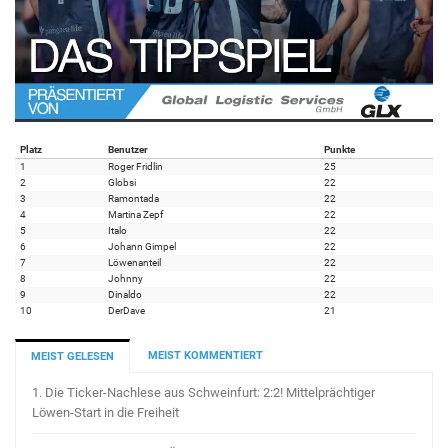
Platz
Benutzer
Punkte
1
Roger Fridlin
25
2
Globsi
22
3
Ramontada
22
4
Martina Zepf
22
5
Italo
22
6
Johann Gimpel
22
7
Löwenanteil
22
8
Johnny
22
9
Dinaldo
22
10
DerDave
21
MEIST KOMMENTIERT
MEIST GELESEN
1.
Die Ticker-Nachlese aus Schweinfurt: 2:2! Mittelprächtiger
Löwen-Start in die Freiheit