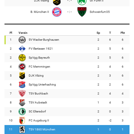
DJK Vilzing
- : -
Gr. Fürth II
B. München II
- : -
Schweinfurt 05
Pl
Verein
Sp
T
Pkt
1
SV Wacker Burghausen
2
6
6
2
FV Illertissen 1921
2
5
6
2
SpVgg Bayreuth
2
5
6
4
FC Memmingen
2
4
6
5
DJK Vilzing
2
3
6
6
SpVgg Unterhaching
2
2
6
7
TSV Buchbach
2
4
4
8
TSV Aubstadt
1
4
3
9
SC Eltersdorf
2
0
3
10
FC Augsburg II
2
-2
3
11
TSV 1860 München
1
0
1