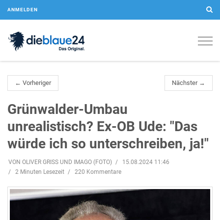
ANMELDEN
Togg
navig
← Vorheriger
Nächster →
Grünwalder-Umbau
unrealistisch? Ex-OB Ude: "Das
würde ich so unterschreiben, ja!"
VON OLIVER GRISS UND IMAGO (FOTO)
15.08.2024 11:46
2 Minuten Lesezeit
220 Kommentare