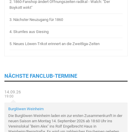
2.
1860-Fanshop ändert Öffnungszeiten radikal - Walch: "Der
Boykott wirkt"
3.
Nächster Neuzugang für 1860
4.
Skurriles aus Giesing
5.
Neues Löwen-Trikot erinnert an die Zweitliga-Zeiten
NÄCHSTE FANCLUB-TERMINE
14.09.26
19:00
Burglöwen Weinheim
Die Burglöwen Weinheim laden ein zur ersten Zusammenkunft in der
neuen Saison am Montag 14. September 2026 ab 18:60 Uhr ins
Vereinslokal "Beim Alex" ins Rolf Engelbrecht Haus in
Weinheim/Bergstraße. Es wird um zahlreiches Erscheinen gebeten.