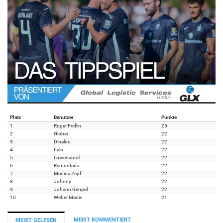
Platz
Benutzer
Punkte
1
Roger Fridlin
25
2
Globsi
22
3
Dinaldo
22
4
Italo
22
5
Löwenanteil
22
6
Ramontada
22
7
Martina Zepf
22
8
Johnny
22
9
Johann Gimpel
22
10
Weber Martin
21
MEIST KOMMENTIERT
MEIST GELESEN