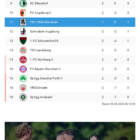
9
SC Eltersdorf
2
0
3
10
FC Augsburg II
2
-2
3
11
TSV 1860 München
1
0
1
12
Schwaben Augsburg
2
-2
1
13
1.FC Schweinfurt 05
2
-4
1
14
TSV Landsberg
2
-2
0
15
1.FC Nürnberg II
2
-3
0
16
FC Bayern München II
2
-3
0
16
SpVgg Greuther Fürth II
2
-3
0
18
VfB Eichstätt
2
-7
0
18
SpVgg Ansbach
2
-7
0
Stand: 06.08.2026 06:10:00