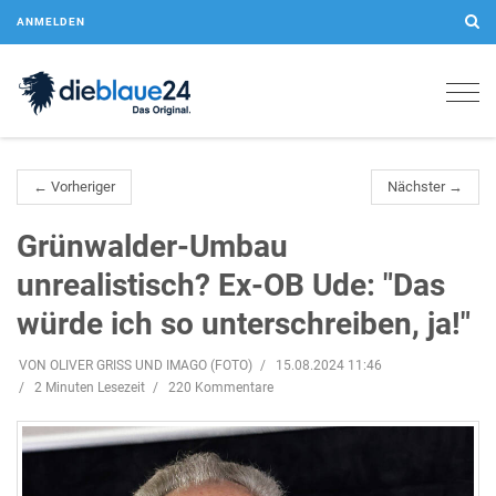
ANMELDEN
Togg
navig
← Vorheriger
Nächster →
Grünwalder-Umbau
unrealistisch? Ex-OB Ude: "Das
würde ich so unterschreiben, ja!"
VON OLIVER GRISS UND IMAGO (FOTO)
15.08.2024 11:46
2 Minuten Lesezeit
220 Kommentare