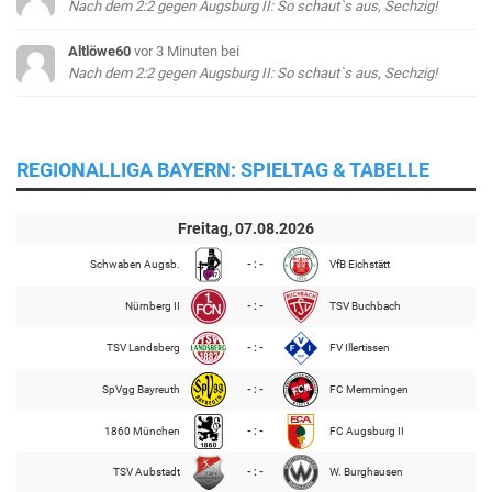
Nach dem 2:2 gegen Augsburg II: So schaut`s aus, Sechzig!
Altlöwe60
vor 3 Minuten
bei
Nach dem 2:2 gegen Augsburg II: So schaut`s aus, Sechzig!
REGIONALLIGA BAYERN: SPIELTAG & TABELLE
Freitag, 07.08.2026
Schwaben Augsb.
- : -
VfB Eichstätt
Nürnberg II
- : -
TSV Buchbach
TSV Landsberg
- : -
FV Illertissen
SpVgg Bayreuth
- : -
FC Memmingen
1860 München
- : -
FC Augsburg II
TSV Aubstadt
- : -
W. Burghausen