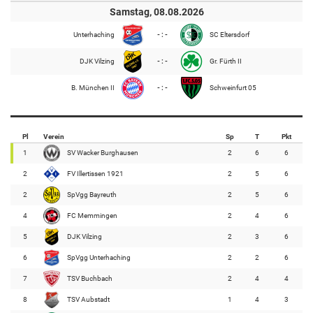
Samstag, 08.08.2026
Unterhaching
- : -
SC Eltersdorf
DJK Vilzing
- : -
Gr. Fürth II
B. München II
- : -
Schweinfurt 05
Pl
Verein
Sp
T
Pkt
1
SV Wacker Burghausen
2
6
6
2
FV Illertissen 1921
2
5
6
2
SpVgg Bayreuth
2
5
6
4
FC Memmingen
2
4
6
5
DJK Vilzing
2
3
6
6
SpVgg Unterhaching
2
2
6
7
TSV Buchbach
2
4
4
8
TSV Aubstadt
1
4
3