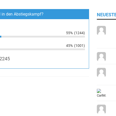
l in den Abstiegskampf?
NEUEST
55%
(1244)
45%
(1001)
2245