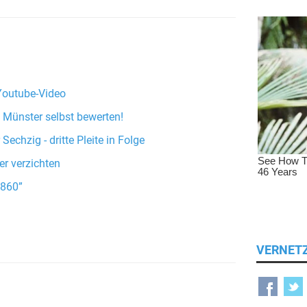
 Youtube-Video
n Münster selbst bewerten!
Sechzig - dritte Pleite in Folge
r verzichten
1860”
VERNET