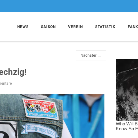
NEWS
SAISON
VEREIN
STATISTIK
FAN
Nächster →
echzig!
entare