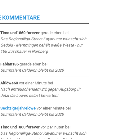
E KOMMENTARE
Timo und1860 forever
gerade eben
bei
Das Regionalliga-Steno: Kayabunar wünscht sich
Geduld - Memmingen behält weiße Weste - nur
188 Zuschauer in Nürnberg
Fabian186
gerade eben
bei
Sturmtalent Calderon bleibt bis 2028
Altlöwe60
vor einer Minute
bei
Nach enttäuschendem 2:2 gegen Augsburg II:
Jetzt die Löwen selbst bewerten!
Sechzigerjahrelöwe
vor einer Minute
bei
Sturmtalent Calderon bleibt bis 2028
Timo und1860 forever
vor 2 Minuten
bei
Das Regionalliga-Steno: Kayabunar wünscht sich