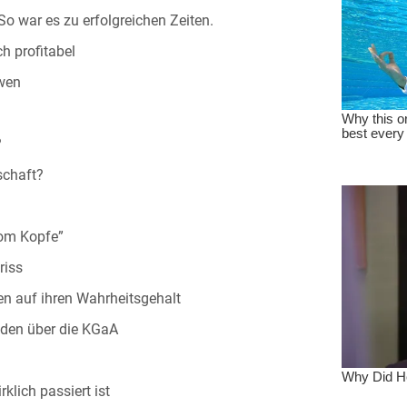
So war es zu erfolgreichen Zeiten.
ch profitabel
öwen
?
schaft?
vom Kopfe”
riss
en auf ihren Wahrheitsgehalt
iden über die KGaA
lich passiert ist