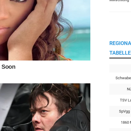
REGIONA
TABELLE
Schwabe
Nü
TSV L
SpVgg 
1860 