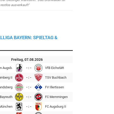
restlos ausverkauft"
LLIGA BAYERN: SPIELTAG &
Freitag, 07.08.2026
n Augsb.
- : -
VfB Eichstätt
rnberg II
- : -
TSV Buchbach
andsberg
- : -
FV Illertissen
Bayreuth
- : -
FC Memmingen
München
- : -
FC Augsburg II