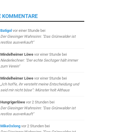
E KOMMENTARE
Batigol
vor einer Stunde
bei
Der Giesinger Wahnsinn: "Das Grünwalder ist
restlos ausverkauft"
Mindelheimer Löwe
vor einer Stunde
bei
Niederlechner: "Der echte Sechzger hält immer
zum Verein"
Mindelheimer Löwe
vor einer Stunde
bei
„Ich hoffe, ihr versteht meine Entscheidung und
seid mir nicht böse“: Münster holt Althaus
Hungrigerlöwe
vor 2 Stunden
bei
Der Giesinger Wahnsinn: "Das Grünwalder ist
restlos ausverkauft"
MikeOxlong
vor 2 Stunden
bei
Der Giesinger Wahnsinn: "Das Grünwalder ist