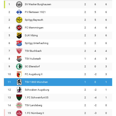
1
SV Wacker Burghausen
2
6
6
2
FV Illertissen 1921
2
5
6
2
SpVgg Bayreuth
2
5
6
4
FC Memmingen
2
4
6
5
DJK Vilzing
2
3
6
6
SpVgg Unterhaching
2
2
6
7
TSV Buchbach
2
4
4
8
TSV Aubstadt
1
4
3
9
SC Eltersdorf
2
0
3
10
FC Augsburg II
2
-2
3
11
TSV 1860 München
1
0
1
12
Schwaben Augsburg
2
-2
1
13
1.FC Schweinfurt 05
2
-4
1
14
TSV Landsberg
2
-2
0
15
1.FC Nürnberg II
2
-3
0