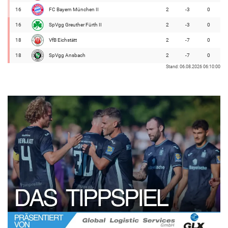
16
FC Bayern München II
2
-3
0
16
SpVgg Greuther Fürth II
2
-3
0
18
VfB Eichstätt
2
-7
0
18
SpVgg Ansbach
2
-7
0
Stand: 06.08.2026 06:10:00