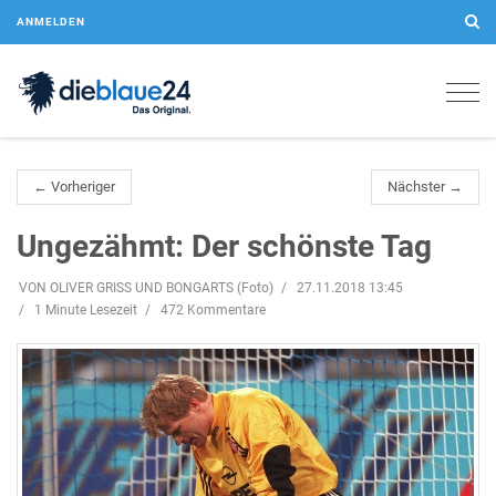
ANMELDEN
Togg
navig
← Vorheriger
Nächster →
Ungezähmt: Der schönste Tag
VON OLIVER GRISS UND BONGARTS (Foto)
27.11.2018 13:45
1 Minute Lesezeit
472 Kommentare