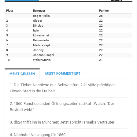
Platz
Benutzer
Punkte
1
Roger Fridlin
25
2
Globsi
22
3
Dinaldo
22
4
Italo
22
5
Löwenanteil
22
6
Ramontada
22
7
Martina Zepf
22
8
Johnny
22
9
Johann Gimpel
22
10
Weber Martin
21
MEIST KOMMENTIERT
MEIST GELESEN
1.
Die Ticker-Nachlese aus Schweinfurt: 2:2! Mittelprächtiger
Löwen-Start in die Freiheit
2.
1860-Fanshop ändert Öffnungszeiten radikal - Walch: "Der
Boykott wirkt"
3.
db24 trifft ihn in München: Jetzt spricht Ismaiks Vertrauter
4.
Nächster Neuzugang für 1860