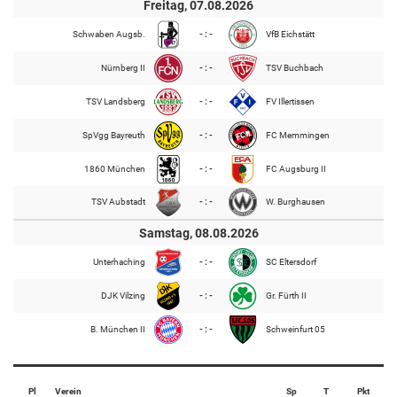
Freitag, 07.08.2026
Schwaben Augsb.
- : -
VfB Eichstätt
Nürnberg II
- : -
TSV Buchbach
TSV Landsberg
- : -
FV Illertissen
SpVgg Bayreuth
- : -
FC Memmingen
1860 München
- : -
FC Augsburg II
TSV Aubstadt
- : -
W. Burghausen
Samstag, 08.08.2026
Unterhaching
- : -
SC Eltersdorf
DJK Vilzing
- : -
Gr. Fürth II
B. München II
- : -
Schweinfurt 05
Pl
Verein
Sp
T
Pkt