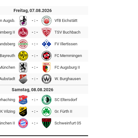
Freitag, 07.08.2026
n Augsb.
- : -
VfB Eichstätt
rnberg II
- : -
TSV Buchbach
andsberg
- : -
FV Illertissen
Bayreuth
- : -
FC Memmingen
München
- : -
FC Augsburg II
Aubstadt
- : -
W. Burghausen
Samstag, 08.08.2026
rhaching
- : -
SC Eltersdorf
K Vilzing
- : -
Gr. Fürth II
ünchen II
- : -
Schweinfurt 05