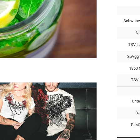
Schwabe
Nü
TSV L
SpVgg 
1860 
TSV 
Unte
DJ
B. M