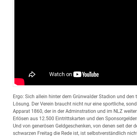
Ergo: Sich allein hinter dem Grünwalder Stadion und den t
Lösung. Der Verein braucht nicht nur eine sportliche, sond
Apparat 1860, der in der Adminstration und im NLZ weiterhi
Erlösen aus 12.500 Eintrittskarten und den Sponsorgelde
Und von generösen Geldgeschenken, von denen seit der
schwarzen Freitag die Rede ist, ist selbstverständlich nic