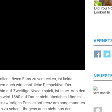
VERNET
NEUEST
ollen Löwen-Fans zu verstecken, ist keine
ern auch wirtschaftliche Perspektive. Der
n auf Zweitliga-Niveau spielt, ist teuer. Von den
rn wird 1860 auf Dauer nicht überleben können.
 denkwürdigen Pressekonferenz am songenannten
hts zu sehen. Übrigens auch nicht aus der