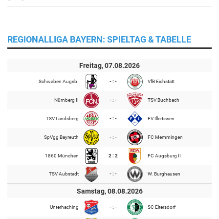
REGIONALLIGA BAYERN: SPIELTAG & TABELLE
Freitag, 07.08.2026
Schwaben Augsb.
- : -
VfB Eichstätt
Nürnberg II
- : -
TSV Buchbach
TSV Landsberg
- : -
FV Illertissen
SpVgg Bayreuth
- : -
FC Memmingen
1860 München
2 : 2
FC Augsburg II
TSV Aubstadt
- : -
W. Burghausen
Samstag, 08.08.2026
Unterhaching
- : -
SC Eltersdorf