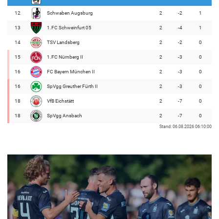
12
Schwaben Augsburg
2
-2
1
13
1.FC Schweinfurt 05
2
-4
1
14
TSV Landsberg
2
-2
0
15
1.FC Nürnberg II
2
-3
0
16
FC Bayern München II
2
-3
0
16
SpVgg Greuther Fürth II
2
-3
0
18
VfB Eichstätt
2
-7
0
18
SpVgg Ansbach
2
-7
0
Stand: 06.08.2026 06:10:00