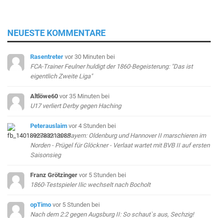
NEUESTE KOMMENTARE
Rasentreter
vor 30 Minuten
bei
FCA-Trainer Feulner huldigt der 1860-Begeisterung: "Das ist
eigentlich Zweite Liga"
Altlöwe60
vor 35 Minuten
bei
U17 verliert Derby gegen Haching
Peterauslaim
vor 4 Stunden
bei
Jenseits von Bayern: Oldenburg und Hannover II marschieren im
Norden - Prügel für Glöckner - Verlaat wartet mit BVB II auf ersten
Saisonsieg
Franz Grötzinger
vor 5 Stunden
bei
1860-Testspieler Ilic wechselt nach Bocholt
opTimo
vor 5 Stunden
bei
Nach dem 2:2 gegen Augsburg II: So schaut`s aus, Sechzig!