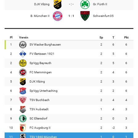
DJK Vilzing
- : -
Gr. Fürth II
B. München II
1 : 1
Schweinfurt 05
Pl
Verein
Sp
T
Pkt
1
SV Wacker Burghausen
2
6
6
2
FV Illertissen 1921
2
5
6
2
SpVgg Bayreuth
2
5
6
4
FC Memmingen
2
4
6
5
DJK Vilzing
2
3
6
6
SpVgg Unterhaching
2
2
6
7
TSV Buchbach
2
4
4
8
TSV Aubstadt
1
4
3
9
SC Eltersdorf
2
0
3
10
FC Augsburg II
2
-2
3
11
TSV 1860 München
1
0
1