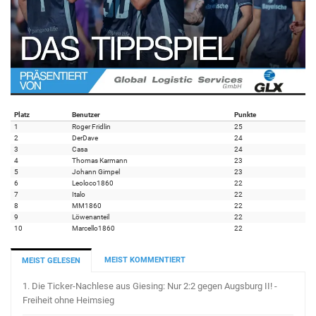
Platz
Benutzer
Punkte
1
Roger Fridlin
25
2
DerDave
24
3
Casa
24
4
Thomas Karmann
23
5
Johann Gimpel
23
6
Leoloco1860
22
7
Italo
22
8
MM1860
22
9
Löwenanteil
22
10
Marcello1860
22
MEIST KOMMENTIERT
MEIST GELESEN
1.
Die Ticker-Nachlese aus Giesing: Nur 2:2 gegen Augsburg II! -
Freiheit ohne Heimsieg