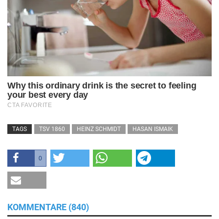
TAGS
TSV 1860
HEINZ SCHMIDT
HASAN ISMAIK
0
KOMMENTARE (840)