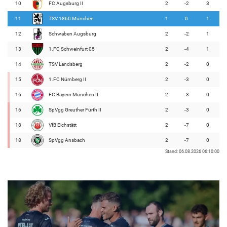
10
FC Augsburg II
2
-2
3
11
TSV 1860 München
1
0
1
12
Schwaben Augsburg
2
-2
1
13
1.FC Schweinfurt 05
2
-4
1
14
TSV Landsberg
2
-2
0
15
1.FC Nürnberg II
2
-3
0
16
FC Bayern München II
2
-3
0
16
SpVgg Greuther Fürth II
2
-3
0
18
VfB Eichstätt
2
-7
0
18
SpVgg Ansbach
2
-7
0
Stand: 06.08.2026 06:10:00