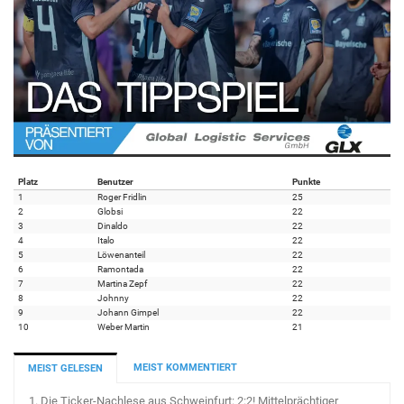
Platz
Benutzer
Punkte
1
Roger Fridlin
25
2
Globsi
22
3
Dinaldo
22
4
Italo
22
5
Löwenanteil
22
6
Ramontada
22
7
Martina Zepf
22
8
Johnny
22
9
Johann Gimpel
22
10
Weber Martin
21
MEIST KOMMENTIERT
MEIST GELESEN
1.
Die Ticker-Nachlese aus Schweinfurt: 2:2! Mittelprächtiger