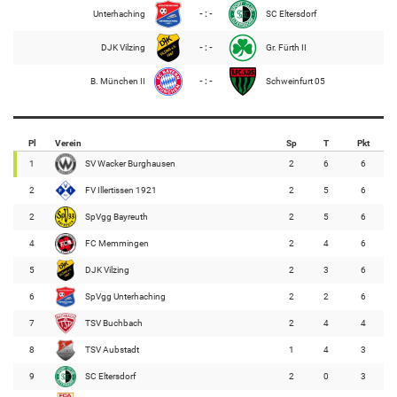
Unterhaching
- : -
SC Eltersdorf
DJK Vilzing
- : -
Gr. Fürth II
B. München II
- : -
Schweinfurt 05
Pl
Verein
Sp
T
Pkt
1
SV Wacker Burghausen
2
6
6
2
FV Illertissen 1921
2
5
6
2
SpVgg Bayreuth
2
5
6
4
FC Memmingen
2
4
6
5
DJK Vilzing
2
3
6
6
SpVgg Unterhaching
2
2
6
7
TSV Buchbach
2
4
4
8
TSV Aubstadt
1
4
3
9
SC Eltersdorf
2
0
3