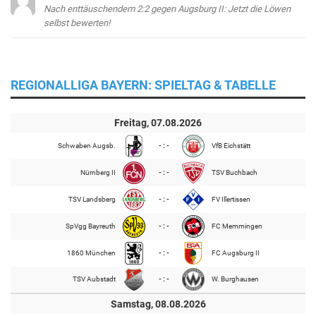
Nach enttäuschendem 2:2 gegen Augsburg II: Jetzt die Löwen
selbst bewerten!
REGIONALLIGA BAYERN: SPIELTAG & TABELLE
Freitag, 07.08.2026
Schwaben Augsb.
- : -
VfB Eichstätt
Nürnberg II
- : -
TSV Buchbach
TSV Landsberg
- : -
FV Illertissen
SpVgg Bayreuth
- : -
FC Memmingen
1860 München
- : -
FC Augsburg II
TSV Aubstadt
- : -
W. Burghausen
Samstag, 08.08.2026