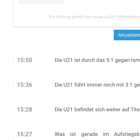
Ein Beitrag geteilt von ᴅɪᴇʙʟᴀᴜᴇ24 (@dieblau
15:50
Die U21 ist durch das 5:1 gegen Is
15:36
Die U21 führt immer noch mit 3:1 g
15:28
Die U21 befindet sich weiter auf Tit
15:27
Was ist gerade im Aufstieg