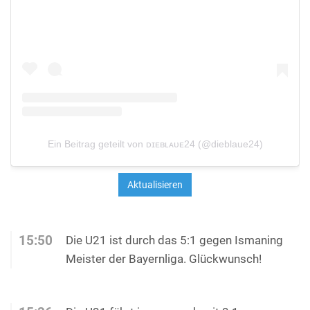
Ein Beitrag geteilt von ᴅɪᴇʙʟᴀᴜᴇ24 (@dieblaue24)
15:50
Die U21 ist durch das 5:1 gegen Ismaning
Meister der Bayernliga. Glückwunsch!