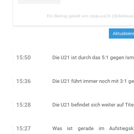
Ein Beitrag geteilt von ᴅɪᴇʙʟᴀᴜᴇ24 (@dieblau
15:50
Die U21 ist durch das 5:1 gegen Is
15:36
Die U21 führt immer noch mit 3:1 g
15:28
Die U21 befindet sich weiter auf Tit
15:27
Was ist gerade im Aufstieg