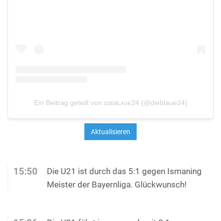
Ein Beitrag geteilt von ᴅɪᴇʙʟᴀᴜᴇ24 (@dieblaue24)
15:50
Die U21 ist durch das 5:1 gegen Ismaning
Meister der Bayernliga. Glückwunsch!