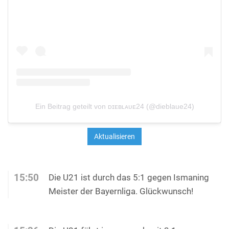
Ein Beitrag geteilt von ᴅɪᴇʙʟᴀᴜᴇ24 (@dieblaue24)
15:50
Die U21 ist durch das 5:1 gegen Ismaning
Meister der Bayernliga. Glückwunsch!