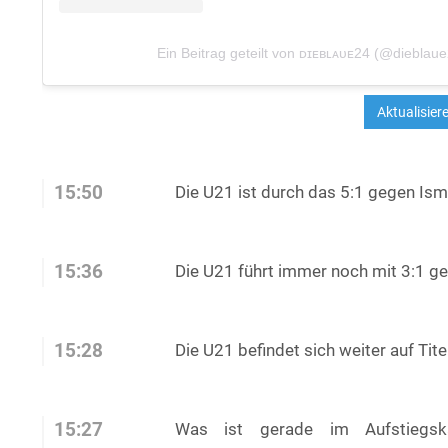
Ein Beitrag geteilt von ᴅɪᴇʙʟᴀᴜᴇ24 (@dieblau
15:50
Die U21 ist durch das 5:1 gegen Is
15:36
Die U21 führt immer noch mit 3:1 g
15:28
Die U21 befindet sich weiter auf Tit
15:27
Was ist gerade im Aufstieg