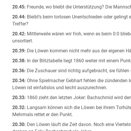
20.45:
Freunde, wo bleibt die Unterstützung? Die Mannsc
20.44:
Bleibt’s beim torlosen Unentschieden oder gelingt
Treffer?
20.42:
Mittlerweile wären wir froh, wenn es beim 0:0 blieb
unsortiert.
20.39:
Die Löwen kommen nicht mehr aus der eigenen Hälf
20.38:
In der Blitztabelle liegt 1860 weiter mit einem Punk
20.36:
Die Zuschauer sind richtig aufgebracht, sie fühlen 
20.34:
Ohne Spielmacher Gebhart fehlen die zündenden Ide
Löwen ist einfallslos und leicht auszurechnen.
20.33:
1860 zieht den letzten Joker: Bachschmid wird d
20.32:
Langsam können sich die Löwen bei ihrem Torhüter
Mehrmals rettet er den Punkt.
20.30:
Den Löwen läuft die Zeit davon. Noch eine Viertels