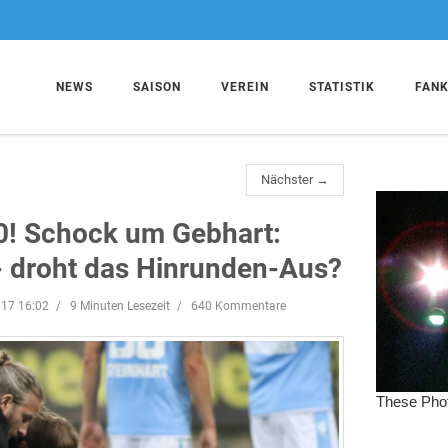
NEWS
SAISON
VEREIN
STATISTIK
FAN
Nächster →
:0! Schock um Gebhart:
- droht das Hinrunden-Aus?
017 16:02
9 Minuten Lesezeit
640 Kommentare