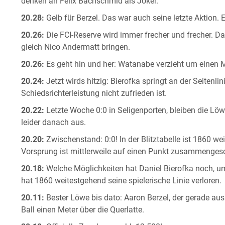
denken an Felix Bachschmid als Joker.
20.28:
Gelb für Berzel. Das war auch seine letzte Aktion.
20.26:
Die FCI-Reserve wird immer frecher und frecher. Da
gleich Nico Andermatt bringen.
20.26:
Es geht hin und her: Watanabe verzieht um einen 
20.24:
Jetzt wirds hitzig: Bierofka springt an der Seitenlin
Schiedsrichterleistung nicht zufrieden ist.
20.22:
Letzte Woche 0:0 in Seligenporten, bleiben die Löw
leider danach aus.
20.20:
Zwischenstand: 0:0! In der Blitztabelle ist 1860 wei
Vorsprung ist mittlerweile auf einen Punkt zusammengesc
20.18:
Welche Möglichkeiten hat Daniel Bierofka noch, um 
hat 1860 weitestgehend seine spielerische Linie verloren.
20.11:
Bester Löwe bis dato: Aaron Berzel, der gerade au
Ball einen Meter über die Querlatte.