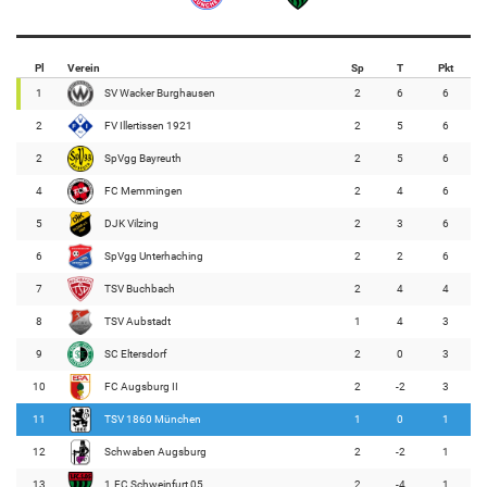
Pl
Verein
Sp
T
Pkt
1
SV Wacker Burghausen
2
6
6
2
FV Illertissen 1921
2
5
6
2
SpVgg Bayreuth
2
5
6
4
FC Memmingen
2
4
6
5
DJK Vilzing
2
3
6
6
SpVgg Unterhaching
2
2
6
7
TSV Buchbach
2
4
4
8
TSV Aubstadt
1
4
3
9
SC Eltersdorf
2
0
3
10
FC Augsburg II
2
-2
3
11
TSV 1860 München
1
0
1
12
Schwaben Augsburg
2
-2
1
13
1.FC Schweinfurt 05
2
-4
1