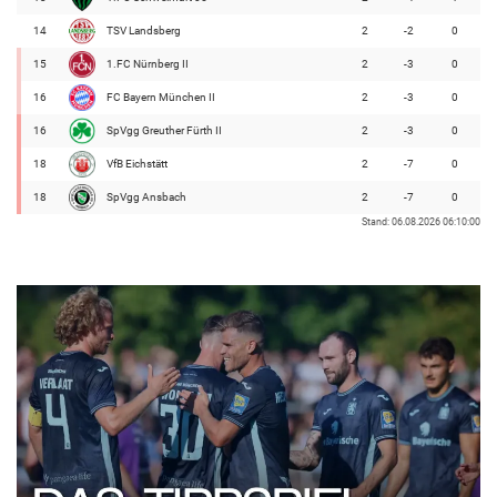
14
TSV Landsberg
2
-2
0
15
1.FC Nürnberg II
2
-3
0
16
FC Bayern München II
2
-3
0
16
SpVgg Greuther Fürth II
2
-3
0
18
VfB Eichstätt
2
-7
0
18
SpVgg Ansbach
2
-7
0
Stand: 06.08.2026 06:10:00