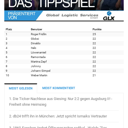
Platz
Benutzer
Punkte
1
Roger Fridlin
25
2
Globsi
22
3
Dinaldo
22
4
Italo
22
5
Löwenanteil
22
6
Ramontada
22
7
Martina Zepf
22
8
Johnny
22
9
Johann Gimpel
22
10
Weber Martin
21
MEIST KOMMENTIERT
MEIST GELESEN
1.
Die Ticker-Nachlese aus Giesing: Nur 2:2 gegen Augsburg II! -
Freiheit ohne Heimsieg
2.
db24 trifft ihn in München: Jetzt spricht Ismaiks Vertrauter
3.
1860-Fanshop ändert Öffnungszeiten radikal - Walch: "Der