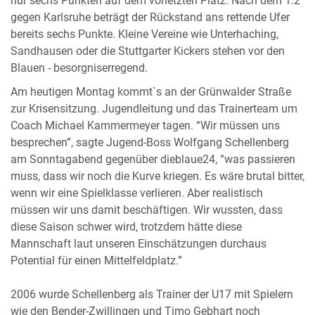
nur sechs Punkten auf dem vorletzten Platz. Nach dem 1:2
gegen Karlsruhe beträgt der Rückstand ans rettende Ufer
bereits sechs Punkte. Kleine Vereine wie Unterhaching,
Sandhausen oder die Stuttgarter Kickers stehen vor den
Blauen - besorgniserregend.
Am heutigen Montag kommt`s an der Grünwalder Straße
zur Krisensitzung. Jugendleitung und das Trainerteam um
Coach Michael Kammermeyer tagen. “Wir müssen uns
besprechen”, sagte Jugend-Boss Wolfgang Schellenberg
am Sonntagabend gegenüber dieblaue24, “was passieren
muss, dass wir noch die Kurve kriegen. Es wäre brutal bitter,
wenn wir eine Spielklasse verlieren. Aber realistisch
müssen wir uns damit beschäftigen. Wir wussten, dass
diese Saison schwer wird, trotzdem hätte diese
Mannschaft laut unseren Einschätzungen durchaus
Potential für einen Mittelfeldplatz.”
2006 wurde Schellenberg als Trainer der U17 mit Spielern
wie den Bender-Zwillingen und Timo Gebhart noch