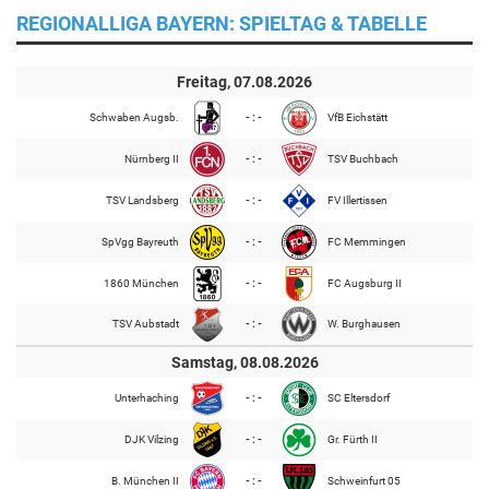
REGIONALLIGA BAYERN: SPIELTAG & TABELLE
Freitag, 07.08.2026
Schwaben Augsb.
- : -
VfB Eichstätt
Nürnberg II
- : -
TSV Buchbach
TSV Landsberg
- : -
FV Illertissen
SpVgg Bayreuth
- : -
FC Memmingen
1860 München
- : -
FC Augsburg II
TSV Aubstadt
- : -
W. Burghausen
Samstag, 08.08.2026
Unterhaching
- : -
SC Eltersdorf
DJK Vilzing
- : -
Gr. Fürth II
B. München II
- : -
Schweinfurt 05