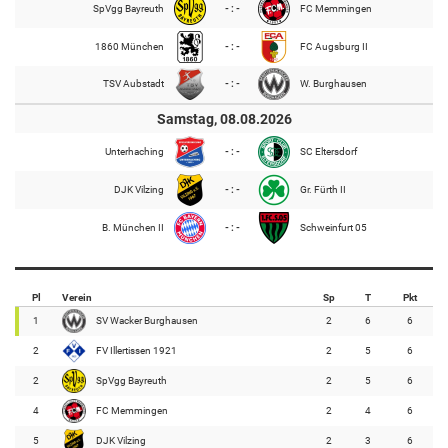
SpVgg Bayreuth
- : -
FC Memmingen
1860 München
- : -
FC Augsburg II
TSV Aubstadt
- : -
W. Burghausen
Samstag, 08.08.2026
Unterhaching
- : -
SC Eltersdorf
DJK Vilzing
- : -
Gr. Fürth II
B. München II
- : -
Schweinfurt 05
Pl
Verein
Sp
T
Pkt
1
SV Wacker Burghausen
2
6
6
2
FV Illertissen 1921
2
5
6
2
SpVgg Bayreuth
2
5
6
4
FC Memmingen
2
4
6
5
DJK Vilzing
2
3
6