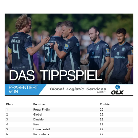
Platz
Benutzer
Punkte
1
Roger Fridlin
25
2
Globsi
22
3
Dinaldo
22
4
Italo
22
5
Löwenanteil
22
6
Ramontada
22