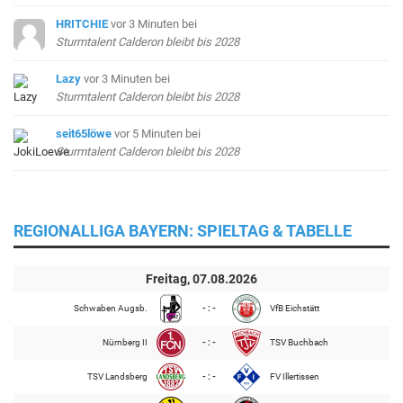
HRITCHIE
vor 3 Minuten
bei
Sturmtalent Calderon bleibt bis 2028
Lazy
vor 3 Minuten
bei
Sturmtalent Calderon bleibt bis 2028
seit65löwe
vor 5 Minuten
bei
Sturmtalent Calderon bleibt bis 2028
REGIONALLIGA BAYERN: SPIELTAG & TABELLE
Freitag, 07.08.2026
Schwaben Augsb.
- : -
VfB Eichstätt
Nürnberg II
- : -
TSV Buchbach
TSV Landsberg
- : -
FV Illertissen