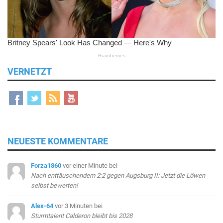
VERNETZT
NEUESTE KOMMENTARE
Forza1860
vor einer Minute
bei
Nach enttäuschendem 2:2 gegen Augsburg II: Jetzt die Löwen
selbst bewerten!
Alex-64
vor 3 Minuten
bei
Sturmtalent Calderon bleibt bis 2028