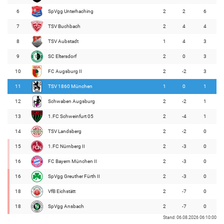
6
SpVgg Unterhaching
2
2
6
7
TSV Buchbach
2
4
4
8
TSV Aubstadt
1
4
3
9
SC Eltersdorf
2
0
3
10
FC Augsburg II
2
-2
3
11
TSV 1860 München
1
0
1
12
Schwaben Augsburg
2
-2
1
13
1.FC Schweinfurt 05
2
-4
1
14
TSV Landsberg
2
-2
0
15
1.FC Nürnberg II
2
-3
0
16
FC Bayern München II
2
-3
0
16
SpVgg Greuther Fürth II
2
-3
0
18
VfB Eichstätt
2
-7
0
18
SpVgg Ansbach
2
-7
0
Stand: 06.08.2026 06:10:00