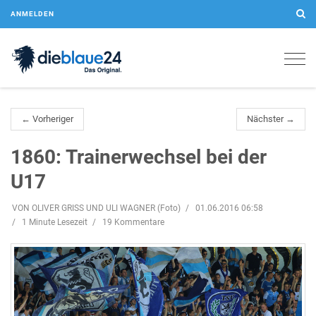
ANMELDEN
Togg
navig
← Vorheriger
Nächster →
1860: Trainerwechsel bei der
U17
VON OLIVER GRISS UND ULI WAGNER (Foto)
01.06.2016 06:58
1 Minute Lesezeit
19 Kommentare