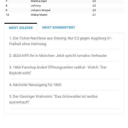
7
Martina Zepf
22
8
Johnny
22
9
Johann Gimpel
22
10
Weber Martin
21
MEIST KOMMENTIERT
MEIST GELESEN
1.
Die Ticker-Nachlese aus Giesing: Nur 2:2 gegen Augsburg II! -
Freiheit ohne Heimsieg
2.
db24 trifft ihn in München: Jetzt spricht Ismaiks Vertrauter
3.
1860-Fanshop ändert Öffnungszeiten radikal - Walch: "Der
Boykott wirkt"
4.
Nächster Neuzugang für 1860
5.
Der Giesinger Wahnsinn: "Das Grünwalder ist restlos
ausverkauft"