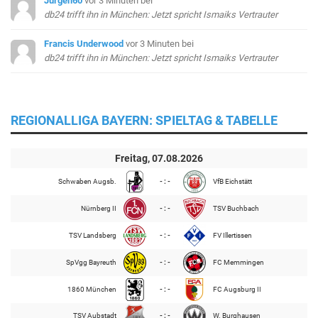
Jürgen60
vor 3 Minuten
bei
db24 trifft ihn in München: Jetzt spricht Ismaiks Vertrauter
Francis Underwood
vor 3 Minuten
bei
db24 trifft ihn in München: Jetzt spricht Ismaiks Vertrauter
REGIONALLIGA BAYERN: SPIELTAG & TABELLE
Freitag, 07.08.2026
Schwaben Augsb.
- : -
VfB Eichstätt
Nürnberg II
- : -
TSV Buchbach
TSV Landsberg
- : -
FV Illertissen
SpVgg Bayreuth
- : -
FC Memmingen
1860 München
- : -
FC Augsburg II
TSV Aubstadt
- : -
W. Burghausen