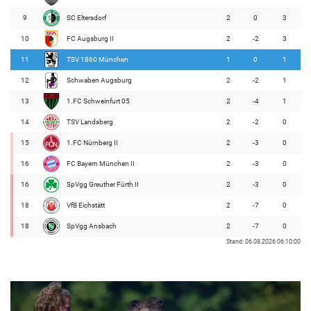
9
SC Eltersdorf
2
0
3
10
FC Augsburg II
2
-2
3
11
TSV 1860 München
1
0
1
12
Schwaben Augsburg
2
-2
1
13
1.FC Schweinfurt 05
2
-4
1
14
TSV Landsberg
2
-2
0
15
1.FC Nürnberg II
2
-3
0
16
FC Bayern München II
2
-3
0
16
SpVgg Greuther Fürth II
2
-3
0
18
VfB Eichstätt
2
-7
0
18
SpVgg Ansbach
2
-7
0
Stand: 06.08.2026 06:10:00