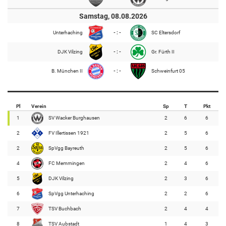
Samstag, 08.08.2026
Unterhaching
- : -
SC Eltersdorf
DJK Vilzing
- : -
Gr. Fürth II
B. München II
- : -
Schweinfurt 05
Pl
Verein
Sp
T
Pkt
1
SV Wacker Burghausen
2
6
6
2
FV Illertissen 1921
2
5
6
2
SpVgg Bayreuth
2
5
6
4
FC Memmingen
2
4
6
5
DJK Vilzing
2
3
6
6
SpVgg Unterhaching
2
2
6
7
TSV Buchbach
2
4
4
8
TSV Aubstadt
1
4
3