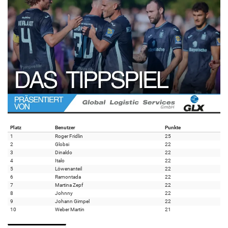
Platz
Benutzer
Punkte
1
Roger Fridlin
25
2
Globsi
22
3
Dinaldo
22
4
Italo
22
5
Löwenanteil
22
6
Ramontada
22
7
Martina Zepf
22
8
Johnny
22
9
Johann Gimpel
22
10
Weber Martin
21