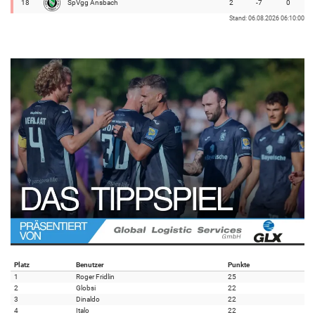
18
SpVgg Ansbach
2
-7
0
Stand: 06.08.2026 06:10:00
Platz
Benutzer
Punkte
1
Roger Fridlin
25
2
Globsi
22
3
Dinaldo
22
4
Italo
22