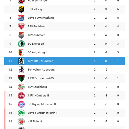
4
FC Memmingen
2
4
6
5
DJK Vilzing
2
3
6
6
SpVgg Unterhaching
2
2
6
7
TSV Buchbach
2
4
4
8
TSV Aubstadt
1
4
3
9
SC Eltersdorf
2
0
3
10
FC Augsburg II
2
-2
3
11
TSV 1860 München
1
0
1
12
Schwaben Augsburg
2
-2
1
13
1.FC Schweinfurt 05
2
-4
1
14
TSV Landsberg
2
-2
0
15
1.FC Nürnberg II
2
-3
0
16
FC Bayern München II
2
-3
0
16
SpVgg Greuther Fürth II
2
-3
0
18
VfB Eichstätt
2
-7
0