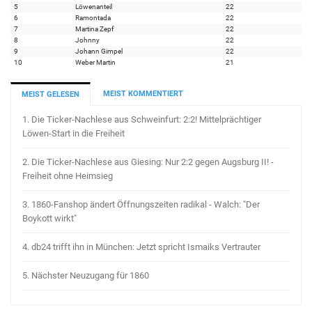
5
Löwenanteil
22
6
Ramontada
22
7
Martina Zepf
22
8
Johnny
22
9
Johann Gimpel
22
10
Weber Martin
21
MEIST KOMMENTIERT
MEIST GELESEN
1.
Die Ticker-Nachlese aus Schweinfurt: 2:2! Mittelprächtiger
Löwen-Start in die Freiheit
2.
Die Ticker-Nachlese aus Giesing: Nur 2:2 gegen Augsburg II! -
Freiheit ohne Heimsieg
3.
1860-Fanshop ändert Öffnungszeiten radikal - Walch: "Der
Boykott wirkt"
4.
db24 trifft ihn in München: Jetzt spricht Ismaiks Vertrauter
5.
Nächster Neuzugang für 1860