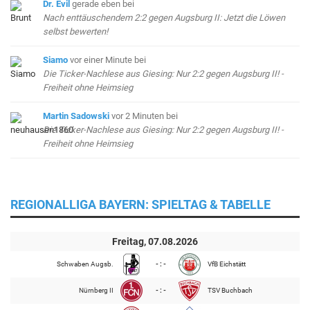
Dr. Evil
gerade eben
bei
Nach enttäuschendem 2:2 gegen Augsburg II: Jetzt die Löwen
selbst bewerten!
Siamo
vor einer Minute
bei
Die Ticker-Nachlese aus Giesing: Nur 2:2 gegen Augsburg II! -
Freiheit ohne Heimsieg
Martin Sadowski
vor 2 Minuten
bei
Die Ticker-Nachlese aus Giesing: Nur 2:2 gegen Augsburg II! -
Freiheit ohne Heimsieg
REGIONALLIGA BAYERN: SPIELTAG & TABELLE
Freitag, 07.08.2026
Schwaben Augsb.
- : -
VfB Eichstätt
Nürnberg II
- : -
TSV Buchbach