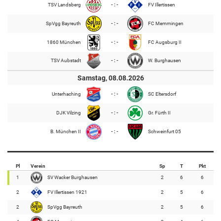
TSV Landsberg
- : -
FV Illertissen
SpVgg Bayreuth
- : -
FC Memmingen
1860 München
- : -
FC Augsburg II
TSV Aubstadt
- : -
W. Burghausen
Samstag, 08.08.2026
Unterhaching
- : -
SC Eltersdorf
DJK Vilzing
- : -
Gr. Fürth II
B. München II
- : -
Schweinfurt 05
Pl
Verein
Sp
T
Pkt
1
SV Wacker Burghausen
2
6
6
2
FV Illertissen 1921
2
5
6
2
SpVgg Bayreuth
2
5
6