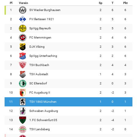
Pl
Verein
Sp
T
Pkt
1
SV Wacker Burghausen
2
6
6
2
FV Illertissen 1921
2
5
6
2
SpVgg Bayreuth
2
5
6
4
FC Memmingen
2
4
6
5
DJK Vilzing
2
3
6
6
SpVgg Unterhaching
2
2
6
7
TSV Buchbach
2
4
4
8
TSV Aubstadt
1
4
3
9
SC Eltersdorf
2
0
3
10
FC Augsburg II
2
-2
3
11
TSV 1860 München
1
0
1
12
Schwaben Augsburg
2
-2
1
13
1.FC Schweinfurt 05
2
-4
1
14
TSV Landsberg
2
-2
0