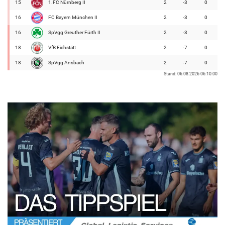
15
1.FC Nürnberg II
2
-3
0
16
FC Bayern München II
2
-3
0
16
SpVgg Greuther Fürth II
2
-3
0
18
VfB Eichstätt
2
-7
0
18
SpVgg Ansbach
2
-7
0
Stand: 06.08.2026 06:10:00