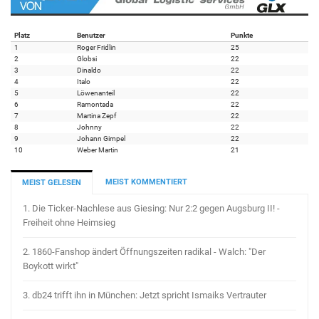
Platz
Benutzer
Punkte
1
Roger Fridlin
25
2
Globsi
22
3
Dinaldo
22
4
Italo
22
5
Löwenanteil
22
6
Ramontada
22
7
Martina Zepf
22
8
Johnny
22
9
Johann Gimpel
22
10
Weber Martin
21
MEIST KOMMENTIERT
MEIST GELESEN
1.
Die Ticker-Nachlese aus Giesing: Nur 2:2 gegen Augsburg II! -
Freiheit ohne Heimsieg
2.
1860-Fanshop ändert Öffnungszeiten radikal - Walch: "Der
Boykott wirkt"
3.
db24 trifft ihn in München: Jetzt spricht Ismaiks Vertrauter