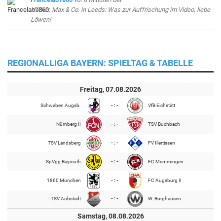
Häßler, Max & Co. in Leeds: Was zur Auffrischung im Video, liebe
Löwen!
REGIONALLIGA BAYERN: SPIELTAG & TABELLE
Freitag, 07.08.2026
Schwaben Augsb.
- : -
VfB Eichstätt
Nürnberg II
- : -
TSV Buchbach
TSV Landsberg
- : -
FV Illertissen
SpVgg Bayreuth
- : -
FC Memmingen
1860 München
- : -
FC Augsburg II
TSV Aubstadt
- : -
W. Burghausen
Samstag, 08.08.2026