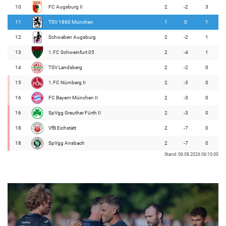
10
FC Augsburg II
2
-2
3
11
TSV 1860 München
1
0
1
12
Schwaben Augsburg
2
-2
1
13
1.FC Schweinfurt 05
2
-4
1
14
TSV Landsberg
2
-2
0
15
1.FC Nürnberg II
2
-3
0
16
FC Bayern München II
2
-3
0
16
SpVgg Greuther Fürth II
2
-3
0
18
VfB Eichstätt
2
-7
0
18
SpVgg Ansbach
2
-7
0
Stand: 06.08.2026 06:10:00