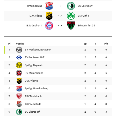
Unterhaching
- : -
SC Eltersdorf
DJK Vilzing
- : -
Gr. Fürth II
B. München II
- : -
Schweinfurt 05
Pl
Verein
Sp
T
Pkt
1
SV Wacker Burghausen
2
6
6
2
FV Illertissen 1921
2
5
6
2
SpVgg Bayreuth
2
5
6
4
FC Memmingen
2
4
6
5
DJK Vilzing
2
3
6
6
SpVgg Unterhaching
2
2
6
7
TSV Buchbach
2
4
4
8
TSV Aubstadt
1
4
3
9
SC Eltersdorf
2
0
3