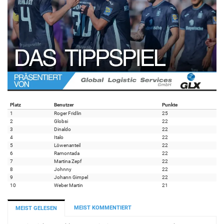
Platz
Benutzer
Punkte
1
Roger Fridlin
25
2
Globsi
22
3
Dinaldo
22
4
Italo
22
5
Löwenanteil
22
6
Ramontada
22
7
Martina Zepf
22
8
Johnny
22
9
Johann Gimpel
22
10
Weber Martin
21
MEIST KOMMENTIERT
MEIST GELESEN