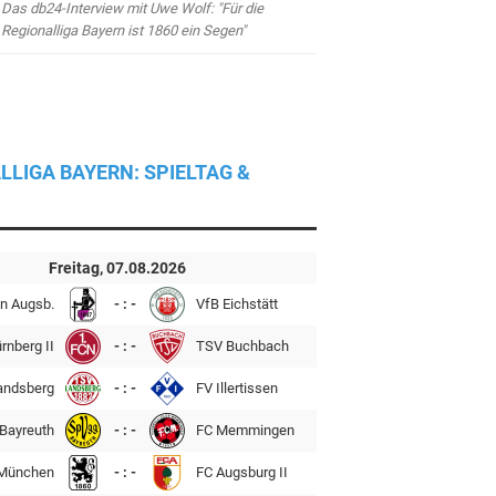
Das db24-Interview mit Uwe Wolf: "Für die
Regionalliga Bayern ist 1860 ein Segen"
LLIGA BAYERN: SPIELTAG &
Freitag, 07.08.2026
n Augsb.
- : -
VfB Eichstätt
rnberg II
- : -
TSV Buchbach
andsberg
- : -
FV Illertissen
Bayreuth
- : -
FC Memmingen
München
- : -
FC Augsburg II