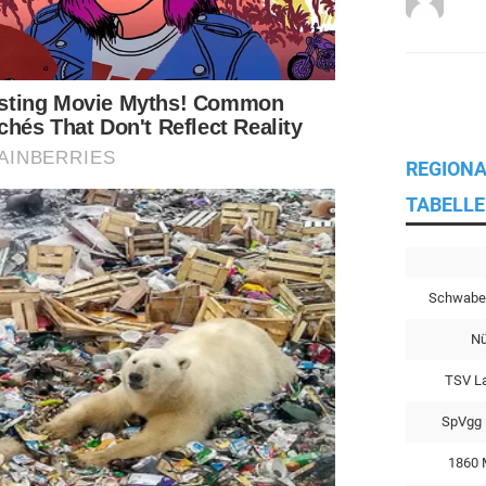
REGIONA
TABELLE
Schwabe
Nü
TSV L
SpVgg 
1860 