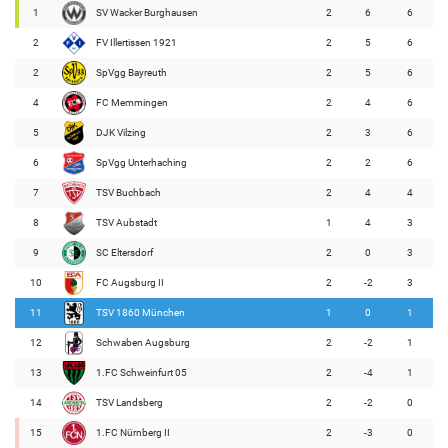
1
SV Wacker Burghausen
2
6
6
2
FV Illertissen 1921
2
5
6
2
SpVgg Bayreuth
2
5
6
4
FC Memmingen
2
4
6
5
DJK Vilzing
2
3
6
6
SpVgg Unterhaching
2
2
6
7
TSV Buchbach
2
4
4
8
TSV Aubstadt
1
4
3
9
SC Eltersdorf
2
0
3
10
FC Augsburg II
2
-2
3
11
TSV 1860 München
1
0
1
12
Schwaben Augsburg
2
-2
1
13
1.FC Schweinfurt 05
2
-4
1
14
TSV Landsberg
2
-2
0
15
1.FC Nürnberg II
2
-3
0