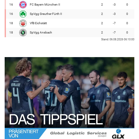
16
FC Bayern München II
2
-3
0
16
SpVgg Greuther Fürth II
2
-3
0
18
VfB Eichstätt
2
-7
0
18
SpVgg Ansbach
2
-7
0
Stand: 06.08.2026 06:10:00