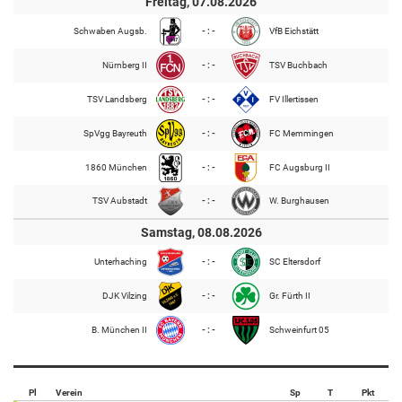
Freitag, 07.08.2026
Schwaben Augsb.
- : -
VfB Eichstätt
Nürnberg II
- : -
TSV Buchbach
TSV Landsberg
- : -
FV Illertissen
SpVgg Bayreuth
- : -
FC Memmingen
1860 München
- : -
FC Augsburg II
TSV Aubstadt
- : -
W. Burghausen
Samstag, 08.08.2026
Unterhaching
- : -
SC Eltersdorf
DJK Vilzing
- : -
Gr. Fürth II
B. München II
- : -
Schweinfurt 05
Pl
Verein
Sp
T
Pkt