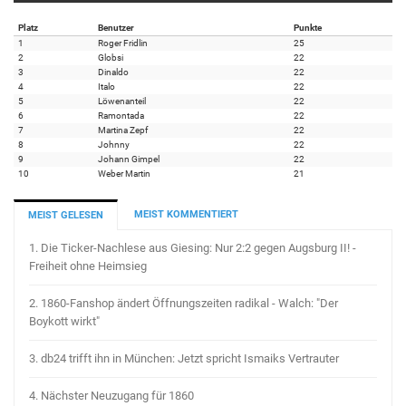
Platz
Benutzer
Punkte
1
Roger Fridlin
25
2
Globsi
22
3
Dinaldo
22
4
Italo
22
5
Löwenanteil
22
6
Ramontada
22
7
Martina Zepf
22
8
Johnny
22
9
Johann Gimpel
22
10
Weber Martin
21
MEIST KOMMENTIERT
MEIST GELESEN
1.
Die Ticker-Nachlese aus Giesing: Nur 2:2 gegen Augsburg II! -
Freiheit ohne Heimsieg
2.
1860-Fanshop ändert Öffnungszeiten radikal - Walch: "Der
Boykott wirkt"
3.
db24 trifft ihn in München: Jetzt spricht Ismaiks Vertrauter
4.
Nächster Neuzugang für 1860