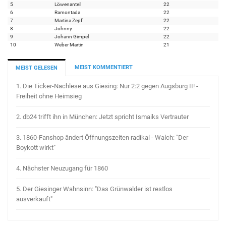
5
Löwenanteil
22
6
Ramontada
22
7
Martina Zepf
22
8
Johnny
22
9
Johann Gimpel
22
10
Weber Martin
21
MEIST KOMMENTIERT
MEIST GELESEN
1.
Die Ticker-Nachlese aus Giesing: Nur 2:2 gegen Augsburg II! -
Freiheit ohne Heimsieg
2.
db24 trifft ihn in München: Jetzt spricht Ismaiks Vertrauter
3.
1860-Fanshop ändert Öffnungszeiten radikal - Walch: "Der
Boykott wirkt"
4.
Nächster Neuzugang für 1860
5.
Der Giesinger Wahnsinn: "Das Grünwalder ist restlos
ausverkauft"