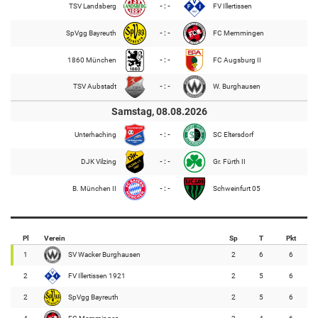
TSV Landsberg
- : -
FV Illertissen
SpVgg Bayreuth
- : -
FC Memmingen
1860 München
- : -
FC Augsburg II
TSV Aubstadt
- : -
W. Burghausen
Samstag, 08.08.2026
Unterhaching
- : -
SC Eltersdorf
DJK Vilzing
- : -
Gr. Fürth II
B. München II
- : -
Schweinfurt 05
Pl
Verein
Sp
T
Pkt
1
SV Wacker Burghausen
2
6
6
2
FV Illertissen 1921
2
5
6
2
SpVgg Bayreuth
2
5
6