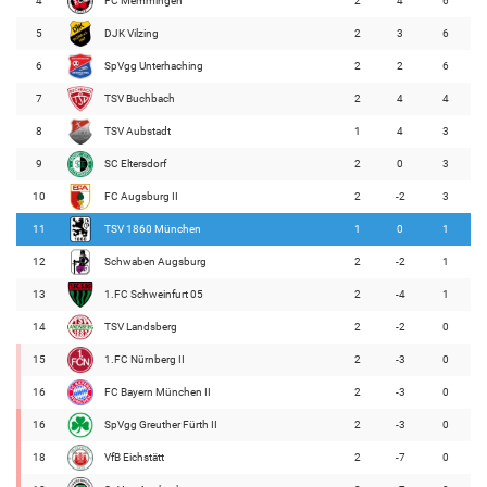
4
FC Memmingen
2
4
6
5
DJK Vilzing
2
3
6
6
SpVgg Unterhaching
2
2
6
7
TSV Buchbach
2
4
4
8
TSV Aubstadt
1
4
3
9
SC Eltersdorf
2
0
3
10
FC Augsburg II
2
-2
3
11
TSV 1860 München
1
0
1
12
Schwaben Augsburg
2
-2
1
13
1.FC Schweinfurt 05
2
-4
1
14
TSV Landsberg
2
-2
0
15
1.FC Nürnberg II
2
-3
0
16
FC Bayern München II
2
-3
0
16
SpVgg Greuther Fürth II
2
-3
0
18
VfB Eichstätt
2
-7
0