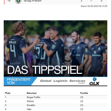
18
SpVgg Ansbach
2
-7
0
Stand: 06.08.2026 06:10:00
Platz
Benutzer
Punkte
1
Roger Fridlin
25
2
Globsi
22
3
Dinaldo
22
4
Italo
22