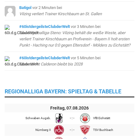
Batigol
vor 2 Minuten
bei
Vilzing verliert Trainer Kirschbaum an St. Gallen
#60istdergeilsteClubderWelt
vor 3 Minuten
bei
Das Regionalliga-Steno: Vilzing behält die weiße Weste, aber
verliert Trainer Kirschbaum an Profiverein - Bayern II holt ersten
Punkt - Haching nur 0:0 gegen Eltersdorf - Mölders zu Eichstätt?
#60istdergeilsteClubderWelt
vor 5 Minuten
bei
Sturmtalent Calderon bleibt bis 2028
REGIONALLIGA BAYERN: SPIELTAG & TABELLE
Freitag, 07.08.2026
Schwaben Augsb.
- : -
VfB Eichstätt
Nürnberg II
- : -
TSV Buchbach