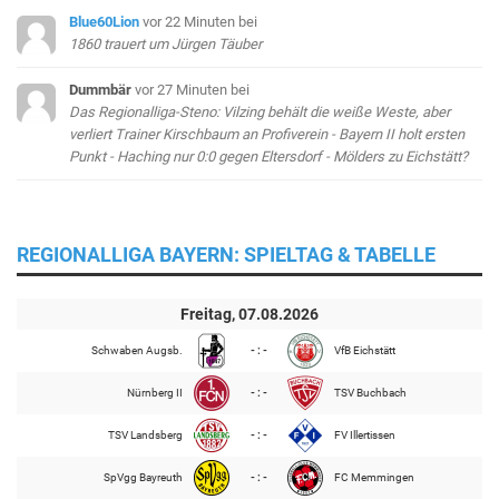
Blue60Lion
vor 22 Minuten
bei
1860 trauert um Jürgen Täuber
Dummbär
vor 27 Minuten
bei
Das Regionalliga-Steno: Vilzing behält die weiße Weste, aber
verliert Trainer Kirschbaum an Profiverein - Bayern II holt ersten
Punkt - Haching nur 0:0 gegen Eltersdorf - Mölders zu Eichstätt?
REGIONALLIGA BAYERN: SPIELTAG & TABELLE
Freitag, 07.08.2026
Schwaben Augsb.
- : -
VfB Eichstätt
Nürnberg II
- : -
TSV Buchbach
TSV Landsberg
- : -
FV Illertissen
SpVgg Bayreuth
- : -
FC Memmingen