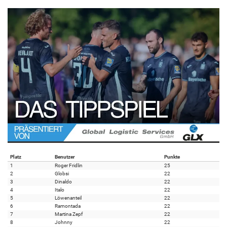
Platz
Benutzer
Punkte
1
Roger Fridlin
25
2
Globsi
22
3
Dinaldo
22
4
Italo
22
5
Löwenanteil
22
6
Ramontada
22
7
Martina Zepf
22
8
Johnny
22