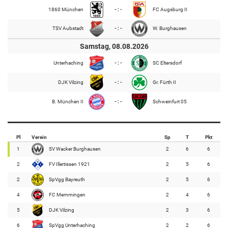
1860 München
- : -
FC Augsburg II
TSV Aubstadt
- : -
W. Burghausen
Samstag, 08.08.2026
Unterhaching
- : -
SC Eltersdorf
DJK Vilzing
- : -
Gr. Fürth II
B. München II
- : -
Schweinfurt 05
Pl
Verein
Sp
T
Pkt
1
SV Wacker Burghausen
2
6
6
2
FV Illertissen 1921
2
5
6
2
SpVgg Bayreuth
2
5
6
4
FC Memmingen
2
4
6
5
DJK Vilzing
2
3
6
6
SpVgg Unterhaching
2
2
6