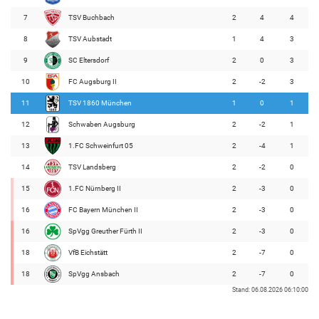
7
TSV Buchbach
2
4
4
8
TSV Aubstadt
1
4
3
9
SC Eltersdorf
2
0
3
10
FC Augsburg II
2
-2
3
11
TSV 1860 München
1
0
1
12
Schwaben Augsburg
2
-2
1
13
1.FC Schweinfurt 05
2
-4
1
14
TSV Landsberg
2
-2
0
15
1.FC Nürnberg II
2
-3
0
16
FC Bayern München II
2
-3
0
16
SpVgg Greuther Fürth II
2
-3
0
18
VfB Eichstätt
2
-7
0
18
SpVgg Ansbach
2
-7
0
Stand: 06.08.2026 06:10:00