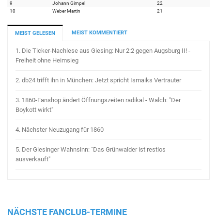
9
Johann Gimpel
22
10
Weber Martin
21
MEIST KOMMENTIERT
MEIST GELESEN
1.
Die Ticker-Nachlese aus Giesing: Nur 2:2 gegen Augsburg II! -
Freiheit ohne Heimsieg
2.
db24 trifft ihn in München: Jetzt spricht Ismaiks Vertrauter
3.
1860-Fanshop ändert Öffnungszeiten radikal - Walch: "Der
Boykott wirkt"
4.
Nächster Neuzugang für 1860
5.
Der Giesinger Wahnsinn: "Das Grünwalder ist restlos
ausverkauft"
NÄCHSTE FANCLUB-TERMINE